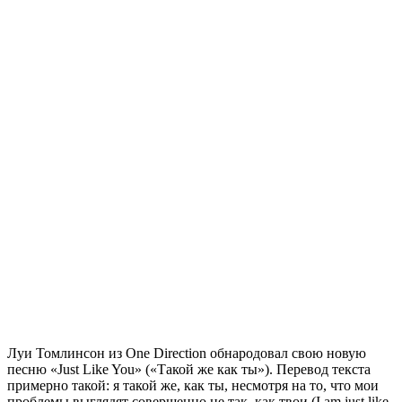
Луи Томлинсон из One Direction обнародовал свою новую
песню «Just Like You» («Такой же как ты»). Перевод текста
примерно такой: я такой же, как ты, несмотря на то, что мои
проблемы выглядят совершенно не так, как твои (I am just like