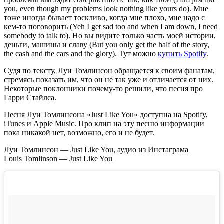
you, even though my problems look nothing like yours do). Мне
тоже иногда бывает тоскливо, когда мне плохо, мне надо с
кем-то поговорить (Yeh I get sad too and when I am down, I need
somebody to talk to). Но вы видите только часть моей истории,
деньги, машины и славу (But you only get the half of the story,
the cash and the cars and the glory). Тут можно
купить Spotify
.
Судя по тексту, Луи Томлинсон обращается к своим фанатам,
стремясь показать им, что он не так уже и отличается от них.
Некоторые поклонники почему-то решили, что песня про
Гарри Стайлса.
Песня Луи Томлинсона «Just Like You» доступна на Spotify,
iTunes и Apple Music. Про клип на эту песню информации
пока никакой нет, возможно, его и не будет.
Луи Томлинсон — Just Like You, аудио из Инстаграма
Louis Tomlinson — Just Like You