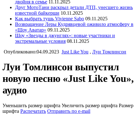
двойня в семье
11.11.2025
Друг МотоТани раскрыл детали ДТП, унесшего жизнь
известной байкерши
10.11.2025
Как выбрать тушь Vivienne Sabo
09.11.2025
Возвращение Леры Кудрявцевой оживило атмосферу в
«Шоу Аватар»
09.11.2025
Шоу «Звезды в джунглях»: новые участники и
экстремальные условия
08.11.2025
Опубликовано:04.09.2023
Just Like You
,
Луи Томлинсон
Луи Томлинсон выпустил
новую песню «Just Like You»,
аудио
Уменьшить размер шрифта
Увеличить размер шрифта
Размер
шрифта
Распечатать
Отправить по e-mail