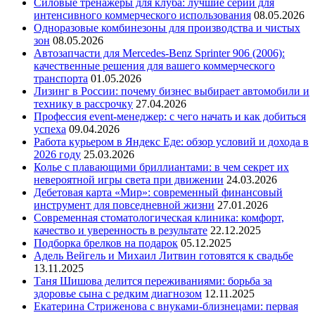
Силовые тренажеры для клуба: лучшие серии для
интенсивного коммерческого использования
08.05.2026
Одноразовые комбинезоны для производства и чистых
зон
08.05.2026
Автозапчасти для Mercedes-Benz Sprinter 906 (2006):
качественные решения для вашего коммерческого
транспорта
01.05.2026
Лизинг в России: почему бизнес выбирает автомобили и
технику в рассрочку
27.04.2026
Профессия event-менеджер: с чего начать и как добиться
успеха
09.04.2026
Работа курьером в Яндекс Еде: обзор условий и дохода в
2026 году
25.03.2026
Колье с плавающими бриллиантами: в чем секрет их
невероятной игры света при движении
24.03.2026
Дебетовая карта «Мир»: современный финансовый
инструмент для повседневной жизни
27.01.2026
Современная стоматологическая клиника: комфорт,
качество и уверенность в результате
22.12.2025
Подборка брелков на подарок
05.12.2025
Адель Вейгель и Михаил Литвин готовятся к свадьбе
13.11.2025
Таня Шишова делится переживаниями: борьба за
здоровье сына с редким диагнозом
12.11.2025
Екатерина Стриженова с внуками-близнецами: первая