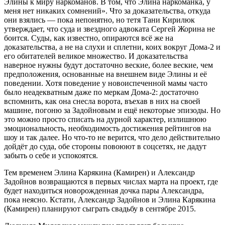
Элины к миру наркоманов. В том, что Элина наркоманка, у
меня нет никаких сомнений». Что за доказательства, откуда
они взялись — пока непонятно, но тетя Тани Кирилюк
утверждает, что суда и звездного адвоката Сергей Жорина не
боится. Суды, как известно, опираются всё же на
доказательства, а не на слухи и сплетни, коих вокруг Дома-2 и
его обитателей великое множество. И доказательства
наверное нужны будут достаточно веские, более веские, чем
предположения, основанные на внешнем виде Элины и её
поведении. Хотя поведение у новоиспеченной мамы часто
было неадекватным даже по меркам Дома-2: достаточно
вспомнить, как она снесла ворота, въехав в них на своей
машине, погоню за Задойновым и ещё некоторые эпизоды. Но
это можно просто списать на дурной характер, излишнюю
эмоциональность, необходимость достижения рейтингов на
шоу и так далее. Но что-то не верится, что дело действительно
дойдёт до суда, обе стороны повоюют в соцсетях, не дадут
забыть о себе и успокоятся.
Тем временем Элина Карякина (Камирен) и Александр
Задойнов возвращаются в первых числах марта на проект, где
будет находиться новорожденная дочка пары Александра,
пока неясно. Кстати, Александр Задойнов и Элина Карякина
(Камирен) планируют сыграть свадьбу в сентябре 2015.