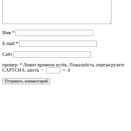
Имя
*
E-mail
*
Сайт
пример:
*
Лимит времени истёк. Пожалуйста, перезагрузите
CAPTCHA.
шесть
−
=
4