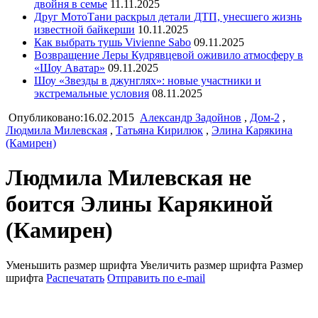
двойня в семье
11.11.2025
Друг МотоТани раскрыл детали ДТП, унесшего жизнь
известной байкерши
10.11.2025
Как выбрать тушь Vivienne Sabo
09.11.2025
Возвращение Леры Кудрявцевой оживило атмосферу в
«Шоу Аватар»
09.11.2025
Шоу «Звезды в джунглях»: новые участники и
экстремальные условия
08.11.2025
Опубликовано:16.02.2015
Александр Задойнов
,
Дом-2
,
Людмила Милевская
,
Татьяна Кирилюк
,
Элина Карякина
(Камирен)
Людмила Милевская не
боится Элины Карякиной
(Камирен)
Уменьшить размер шрифта
Увеличить размер шрифта
Размер
шрифта
Распечатать
Отправить по e-mail