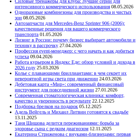
Силовые тренажеры для клуба: лучшие серии для
интенсивного коммерческого использования
08.05.2026
Одноразовые комбинезоны для производства и чистых
зон
08.05.2026
Автозапчасти для Mercedes-Benz Sprinter 906 (2006):
качественные решения для вашего коммерческого
транспорта
01.05.2026
Лизинг в России: почему бизнес выбирает автомобили и
технику в рассрочку
27.04.2026
Профессия event-менеджер: с чего начать и как добиться
успеха
09.04.2026
Работа курьером в Яндекс Еде: обзор условий и дохода в
2026 году
25.03.2026
Колье с плавающими бриллиантами: в чем секрет их
невероятной игры света при движении
24.03.2026
Дебетовая карта «Мир»: современный финансовый
инструмент для повседневной жизни
27.01.2026
Современная стоматологическая клиника: комфорт,
качество и уверенность в результате
22.12.2025
Подборка брелков на подарок
05.12.2025
Адель Вейгель и Михаил Литвин готовятся к свадьбе
13.11.2025
Таня Шишова делится переживаниями: борьба за
здоровье сына с редким диагнозом
12.11.2025
Екатерина Стриженова с внуками-близнецами: первая