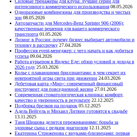
Силовые тренажеры для клуба: лучшие серии для
интенсивного коммерческого использования
08.05.2026
Одноразовые комбинезоны для производства и чистых
зон
08.05.2026
Автозапчасти для Mercedes-Benz Sprinter 906 (2006):
качественные решения для вашего коммерческого
транспорта
01.05.2026
Лизинг в России: почему бизнес выбирает автомобили и
технику в рассрочку
27.04.2026
Профессия event-менеджер: с чего начать и как добиться
успеха
09.04.2026
Работа курьером в Яндекс Еде: обзор условий и дохода в
2026 году
25.03.2026
Колье с плавающими бриллиантами: в чем секрет их
невероятной игры света при движении
24.03.2026
Дебетовая карта «Мир»: современный финансовый
инструмент для повседневной жизни
27.01.2026
Современная стоматологическая клиника: комфорт,
качество и уверенность в результате
22.12.2025
Подборка брелков на подарок
05.12.2025
Адель Вейгель и Михаил Литвин готовятся к свадьбе
13.11.2025
Таня Шишова делится переживаниями: борьба за
здоровье сына с редким диагнозом
12.11.2025
Екатерина Стриженова с внуками-близнецами: первая