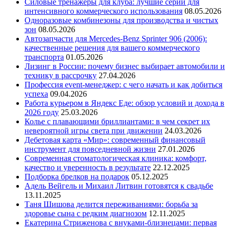
Силовые тренажеры для клуба: лучшие серии для
интенсивного коммерческого использования
08.05.2026
Одноразовые комбинезоны для производства и чистых
зон
08.05.2026
Автозапчасти для Mercedes-Benz Sprinter 906 (2006):
качественные решения для вашего коммерческого
транспорта
01.05.2026
Лизинг в России: почему бизнес выбирает автомобили и
технику в рассрочку
27.04.2026
Профессия event-менеджер: с чего начать и как добиться
успеха
09.04.2026
Работа курьером в Яндекс Еде: обзор условий и дохода в
2026 году
25.03.2026
Колье с плавающими бриллиантами: в чем секрет их
невероятной игры света при движении
24.03.2026
Дебетовая карта «Мир»: современный финансовый
инструмент для повседневной жизни
27.01.2026
Современная стоматологическая клиника: комфорт,
качество и уверенность в результате
22.12.2025
Подборка брелков на подарок
05.12.2025
Адель Вейгель и Михаил Литвин готовятся к свадьбе
13.11.2025
Таня Шишова делится переживаниями: борьба за
здоровье сына с редким диагнозом
12.11.2025
Екатерина Стриженова с внуками-близнецами: первая