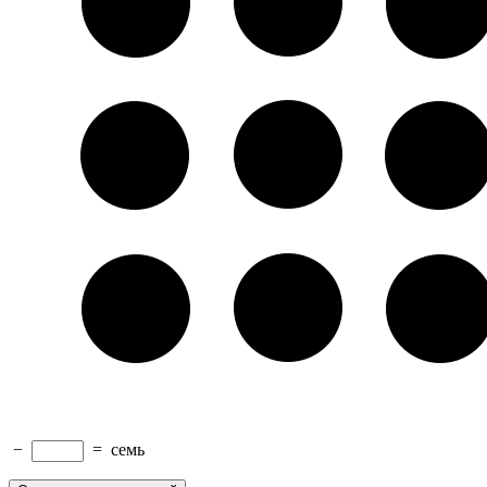
−
=
семь