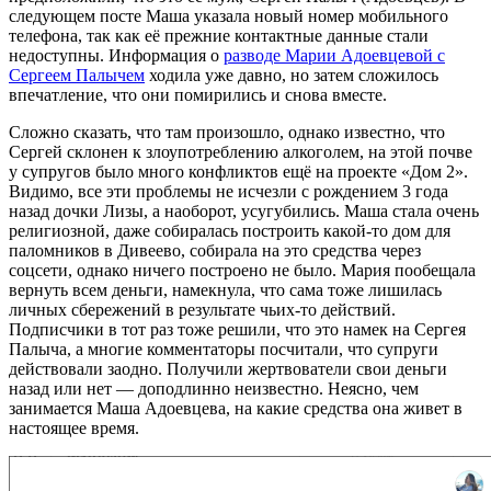
следующем посте Маша указала новый номер мобильного
телефона, так как её прежние контактные данные стали
недоступны. Информация о
разводе Марии Адоевцевой с
Сергеем Палычем
ходила уже давно, но затем сложилось
впечатление, что они помирились и снова вместе.
Сложно сказать, что там произошло, однако известно, что
Сергей склонен к злоупотреблению алкоголем, на этой почве
у супругов было много конфликтов ещё на проекте «Дом 2».
Видимо, все эти проблемы не исчезли с рождением 3 года
назад дочки Лизы, а наоборот, усугубились. Маша стала очень
религиозной, даже собиралась построить какой-то дом для
паломников в Дивеево, собирала на это средства через
соцсети, однако ничего построено не было. Мария пообещала
вернуть всем деньги, намекнула, что сама тоже лишилась
личных сбережений в результате чьих-то действий.
Подписчики в тот раз тоже решили, что это намек на Сергея
Палыча, а многие комментаторы посчитали, что супруги
действовали заодно. Получили жертвователи свои деньги
назад или нет — доподлинно неизвестно. Неясно, чем
занимается Маша Адоевцева, на какие средства она живет в
настоящее время.