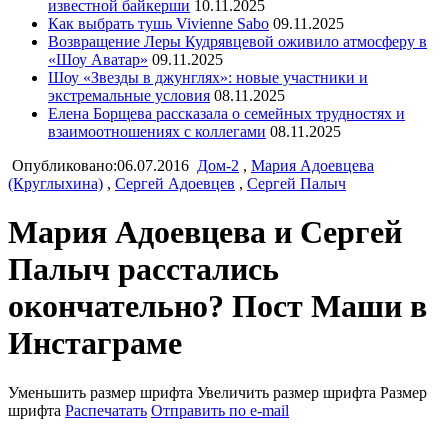
известной байкерши
10.11.2025
Как выбрать тушь Vivienne Sabo
09.11.2025
Возвращение Леры Кудрявцевой оживило атмосферу в
«Шоу Аватар»
09.11.2025
Шоу «Звезды в джунглях»: новые участники и
экстремальные условия
08.11.2025
Елена Борщева рассказала о семейных трудностях и
взаимоотношениях с коллегами
08.11.2025
Опубликовано:06.07.2016
Дом-2
,
Мария Адоевцева
(Круглыхина)
,
Сергей Адоевцев
,
Сергей Палыч
Мария Адоевцева и Сергей
Палыч расстались
окончательно? Пост Маши в
Инстаграме
Уменьшить размер шрифта
Увеличить размер шрифта
Размер
шрифта
Распечатать
Отправить по e-mail