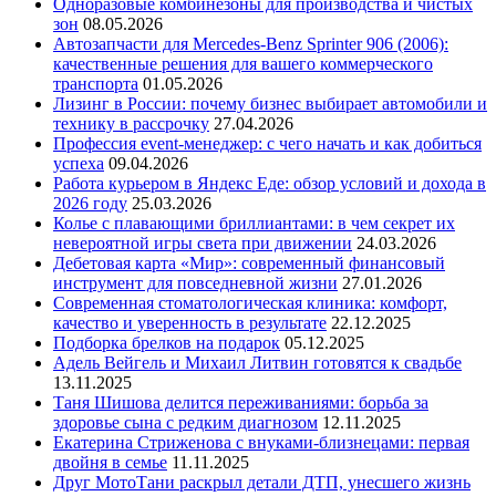
Одноразовые комбинезоны для производства и чистых
зон
08.05.2026
Автозапчасти для Mercedes-Benz Sprinter 906 (2006):
качественные решения для вашего коммерческого
транспорта
01.05.2026
Лизинг в России: почему бизнес выбирает автомобили и
технику в рассрочку
27.04.2026
Профессия event-менеджер: с чего начать и как добиться
успеха
09.04.2026
Работа курьером в Яндекс Еде: обзор условий и дохода в
2026 году
25.03.2026
Колье с плавающими бриллиантами: в чем секрет их
невероятной игры света при движении
24.03.2026
Дебетовая карта «Мир»: современный финансовый
инструмент для повседневной жизни
27.01.2026
Современная стоматологическая клиника: комфорт,
качество и уверенность в результате
22.12.2025
Подборка брелков на подарок
05.12.2025
Адель Вейгель и Михаил Литвин готовятся к свадьбе
13.11.2025
Таня Шишова делится переживаниями: борьба за
здоровье сына с редким диагнозом
12.11.2025
Екатерина Стриженова с внуками-близнецами: первая
двойня в семье
11.11.2025
Друг МотоТани раскрыл детали ДТП, унесшего жизнь