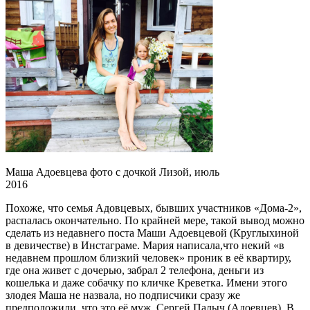
Маша Адоевцева фото с дочкой Лизой, июль
2016
Похоже, что семья Адовцевых, бывших участников «Дома-2»,
распалась окончательно. По крайней мере, такой вывод можно
сделать из недавнего поста Маши Адоевцевой (Круглыхиной
в девичестве) в Инстаграме. Мария написала,что некий «в
недавнем прошлом близкий человек» проник в её квартиру,
где она живет с дочерью, забрал 2 телефона, деньги из
кошелька и даже собачку по кличке Креветка. Имени этого
злодея Маша не назвала, но подписчики сразу же
предположили, что это её муж, Сергей Палыч (Адоевцев). В