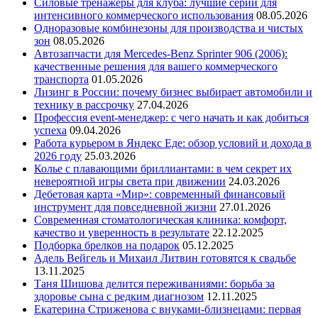
Силовые тренажеры для клуба: лучшие серии для
интенсивного коммерческого использования
08.05.2026
Одноразовые комбинезоны для производства и чистых
зон
08.05.2026
Автозапчасти для Mercedes-Benz Sprinter 906 (2006):
качественные решения для вашего коммерческого
транспорта
01.05.2026
Лизинг в России: почему бизнес выбирает автомобили и
технику в рассрочку
27.04.2026
Профессия event-менеджер: с чего начать и как добиться
успеха
09.04.2026
Работа курьером в Яндекс Еде: обзор условий и дохода в
2026 году
25.03.2026
Колье с плавающими бриллиантами: в чем секрет их
невероятной игры света при движении
24.03.2026
Дебетовая карта «Мир»: современный финансовый
инструмент для повседневной жизни
27.01.2026
Современная стоматологическая клиника: комфорт,
качество и уверенность в результате
22.12.2025
Подборка брелков на подарок
05.12.2025
Адель Вейгель и Михаил Литвин готовятся к свадьбе
13.11.2025
Таня Шишова делится переживаниями: борьба за
здоровье сына с редким диагнозом
12.11.2025
Екатерина Стриженова с внуками-близнецами: первая