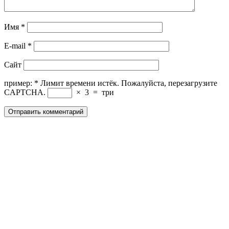
Имя
*
E-mail
*
Сайт
пример:
*
Лимит времени истёк. Пожалуйста, перезагрузите
CAPTCHA.
×
3
=
три