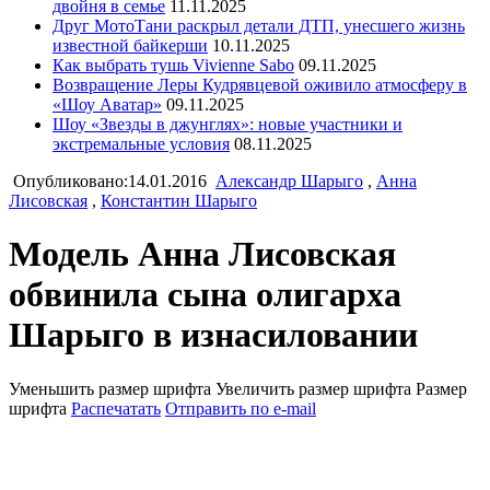
двойня в семье
11.11.2025
Друг МотоТани раскрыл детали ДТП, унесшего жизнь
известной байкерши
10.11.2025
Как выбрать тушь Vivienne Sabo
09.11.2025
Возвращение Леры Кудрявцевой оживило атмосферу в
«Шоу Аватар»
09.11.2025
Шоу «Звезды в джунглях»: новые участники и
экстремальные условия
08.11.2025
Опубликовано:14.01.2016
Александр Шарыго
,
Анна
Лисовская
,
Константин Шарыго
Модель Анна Лисовская
обвинила сына олигарха
Шарыго в изнасиловании
Уменьшить размер шрифта
Увеличить размер шрифта
Размер
шрифта
Распечатать
Отправить по e-mail