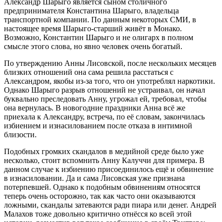
Александр Шарыго является сыном столичного
предпринимателя Константина Шарыго, владельца
транспортной компании. По данным некоторых СМИ, в
настоящее время Шарыго-старший живёт в Монако.
Возможно, Константин Шарыго и не олигарх в полном
смысле этого слова, но явно человек очень богатый.
По утверждению Анны Лисовской, после нескольких месяцев
близких отношений она сама решила расстаться с
Александром, якобы из-за того, что он употреблял наркотики.
Однако Шарыго разрыв отношений не устраивал, он начал
буквально преследовать Анну, угрожал ей, требовал, чтобы
она вернулась. В новогодние праздники Анна всё же
приехала к Александру, встреча, по её словам, закончилась
избиением и изнасилованием после отказа в интимной
близости.
Подобных громких скандалов в медийной среде было уже
несколько, стоит вспомнить Анну Калуччи для примера. В
данном случае к избиению присоединилось ещё и обвинение
в изнасиловании. Да и сама Лисовская уже признана
потерпевшей. Однако к подобным обвинениям относятся
теперь очень осторожно, так как часто они оказываются
ложными, скандалы затеваются ради пиара или денег. Андрей
Малахов тоже довольно критично отнёсся ко всей этой