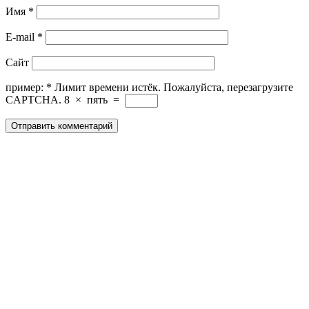
Имя
*
E-mail
*
Сайт
пример:
*
Лимит времени истёк. Пожалуйста, перезагрузите
CAPTCHA.
8
×
пять
=