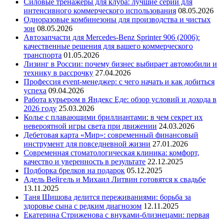
Силовые тренажеры для клуба: лучшие серии для
интенсивного коммерческого использования
08.05.2026
Одноразовые комбинезоны для производства и чистых
зон
08.05.2026
Автозапчасти для Mercedes-Benz Sprinter 906 (2006):
качественные решения для вашего коммерческого
транспорта
01.05.2026
Лизинг в России: почему бизнес выбирает автомобили и
технику в рассрочку
27.04.2026
Профессия event-менеджер: с чего начать и как добиться
успеха
09.04.2026
Работа курьером в Яндекс Еде: обзор условий и дохода в
2026 году
25.03.2026
Колье с плавающими бриллиантами: в чем секрет их
невероятной игры света при движении
24.03.2026
Дебетовая карта «Мир»: современный финансовый
инструмент для повседневной жизни
27.01.2026
Современная стоматологическая клиника: комфорт,
качество и уверенность в результате
22.12.2025
Подборка брелков на подарок
05.12.2025
Адель Вейгель и Михаил Литвин готовятся к свадьбе
13.11.2025
Таня Шишова делится переживаниями: борьба за
здоровье сына с редким диагнозом
12.11.2025
Екатерина Стриженова с внуками-близнецами: первая