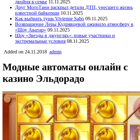
двойня в семье
11.11.2025
Друг МотоТани раскрыл детали ДТП, унесшего жизнь
известной байкерши
10.11.2025
Как выбрать тушь Vivienne Sabo
09.11.2025
Возвращение Леры Кудрявцевой оживило атмосферу в
«Шоу Аватар»
09.11.2025
Шоу «Звезды в джунглях»: новые участники и
экстремальные условия
08.11.2025
Added on 24.11.2018
admin
Модные автоматы онлайн с
казино Эльдорадо