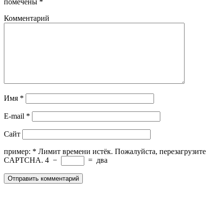
помечены
*
Комментарий
Имя
*
E-mail
*
Сайт
пример:
*
Лимит времени истёк. Пожалуйста, перезагрузите
CAPTCHA.
4
−
=
два