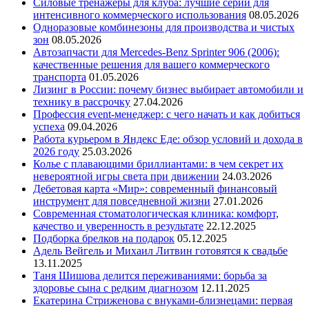
Силовые тренажеры для клуба: лучшие серии для
интенсивного коммерческого использования
08.05.2026
Одноразовые комбинезоны для производства и чистых
зон
08.05.2026
Автозапчасти для Mercedes-Benz Sprinter 906 (2006):
качественные решения для вашего коммерческого
транспорта
01.05.2026
Лизинг в России: почему бизнес выбирает автомобили и
технику в рассрочку
27.04.2026
Профессия event-менеджер: с чего начать и как добиться
успеха
09.04.2026
Работа курьером в Яндекс Еде: обзор условий и дохода в
2026 году
25.03.2026
Колье с плавающими бриллиантами: в чем секрет их
невероятной игры света при движении
24.03.2026
Дебетовая карта «Мир»: современный финансовый
инструмент для повседневной жизни
27.01.2026
Современная стоматологическая клиника: комфорт,
качество и уверенность в результате
22.12.2025
Подборка брелков на подарок
05.12.2025
Адель Вейгель и Михаил Литвин готовятся к свадьбе
13.11.2025
Таня Шишова делится переживаниями: борьба за
здоровье сына с редким диагнозом
12.11.2025
Екатерина Стриженова с внуками-близнецами: первая