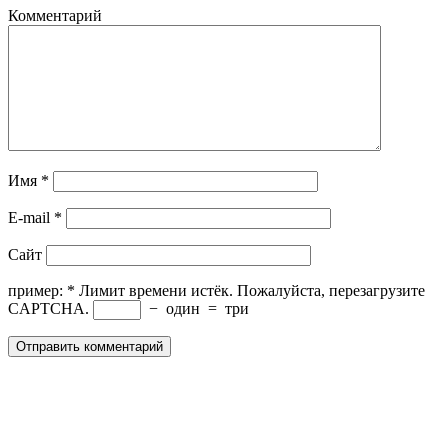
Комментарий
Имя
*
E-mail
*
Сайт
пример:
*
Лимит времени истёк. Пожалуйста, перезагрузите
CAPTCHA.
−
один
=
три