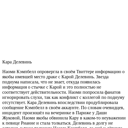
Кара Делевинь
Наоми Кэмпбелл опровергла в своём Твиттере информацию о
якобы имевшей место драке с Карой Делевинь. Звезда
подиума написала, что не знает, откуда появилась
информация о стычке с Карой и это полностью не
соответствует действительности. Наоми попросила фанатов
игнорировать слухи, так как конфликт с коллегой по подиуму
отсутствует. Кара Делевинь впоследствии продублировала
сообщение Кэмпбелл в своём аккаунте. По словам очевидцев,
инцидент произошёл на вечеринке в Париже у Даши
Жуковой, Наоми якобы обвинила Кару в каком-то неуважении
к певице Рианне и стала толкаться. Делевинь в долгу не