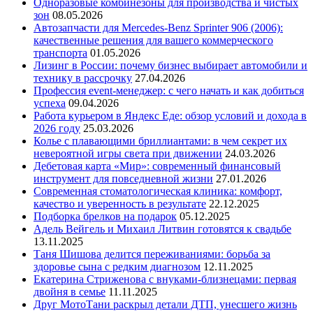
Одноразовые комбинезоны для производства и чистых
зон
08.05.2026
Автозапчасти для Mercedes-Benz Sprinter 906 (2006):
качественные решения для вашего коммерческого
транспорта
01.05.2026
Лизинг в России: почему бизнес выбирает автомобили и
технику в рассрочку
27.04.2026
Профессия event-менеджер: с чего начать и как добиться
успеха
09.04.2026
Работа курьером в Яндекс Еде: обзор условий и дохода в
2026 году
25.03.2026
Колье с плавающими бриллиантами: в чем секрет их
невероятной игры света при движении
24.03.2026
Дебетовая карта «Мир»: современный финансовый
инструмент для повседневной жизни
27.01.2026
Современная стоматологическая клиника: комфорт,
качество и уверенность в результате
22.12.2025
Подборка брелков на подарок
05.12.2025
Адель Вейгель и Михаил Литвин готовятся к свадьбе
13.11.2025
Таня Шишова делится переживаниями: борьба за
здоровье сына с редким диагнозом
12.11.2025
Екатерина Стриженова с внуками-близнецами: первая
двойня в семье
11.11.2025
Друг МотоТани раскрыл детали ДТП, унесшего жизнь