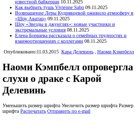
известной байкерши
10.11.2025
Как выбрать тушь Vivienne Sabo
09.11.2025
Возвращение Леры Кудрявцевой оживило атмосферу в
«Шоу Аватар»
09.11.2025
Шоу «Звезды в джунглях»: новые участники и
экстремальные условия
08.11.2025
Елена Борщева рассказала о семейных трудностях и
взаимоотношениях с коллегами
08.11.2025
Опубликовано:11.03.2015
Кара Делевинь
,
Наоми Кэмпбелл
Наоми Кэмпбелл опровергла
слухи о драке с Карой
Делевинь
Уменьшить размер шрифта
Увеличить размер шрифта
Размер
шрифта
Распечатать
Отправить по e-mail