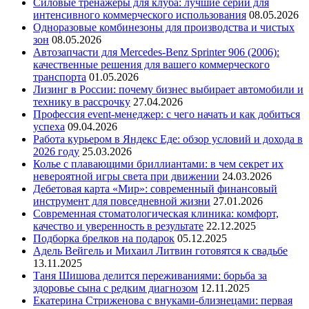
Силовые тренажеры для клуба: лучшие серии для
интенсивного коммерческого использования
08.05.2026
Одноразовые комбинезоны для производства и чистых
зон
08.05.2026
Автозапчасти для Mercedes-Benz Sprinter 906 (2006):
качественные решения для вашего коммерческого
транспорта
01.05.2026
Лизинг в России: почему бизнес выбирает автомобили и
технику в рассрочку
27.04.2026
Профессия event-менеджер: с чего начать и как добиться
успеха
09.04.2026
Работа курьером в Яндекс Еде: обзор условий и дохода в
2026 году
25.03.2026
Колье с плавающими бриллиантами: в чем секрет их
невероятной игры света при движении
24.03.2026
Дебетовая карта «Мир»: современный финансовый
инструмент для повседневной жизни
27.01.2026
Современная стоматологическая клиника: комфорт,
качество и уверенность в результате
22.12.2025
Подборка брелков на подарок
05.12.2025
Адель Вейгель и Михаил Литвин готовятся к свадьбе
13.11.2025
Таня Шишова делится переживаниями: борьба за
здоровье сына с редким диагнозом
12.11.2025
Екатерина Стриженова с внуками-близнецами: первая