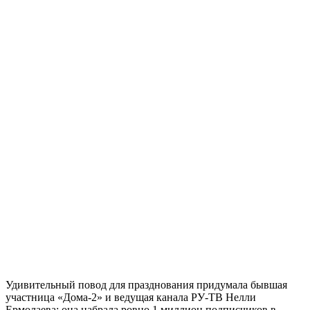
Удивительный повод для празднования придумала бывшая
участница «Дома-2» и ведущая канала РУ-ТВ Нелли
Ермолаева: она набрала ровно 1 миллион подписчиков в