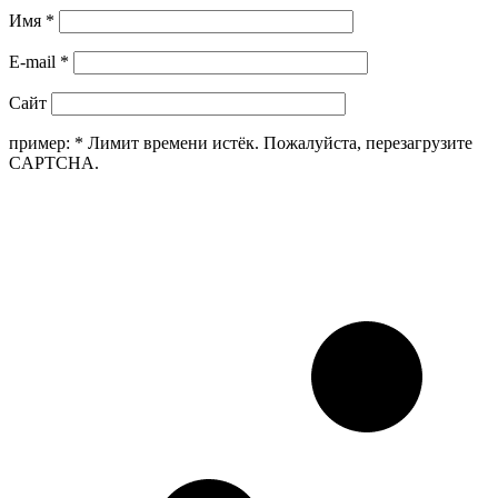
Имя
*
E-mail
*
Сайт
пример:
*
Лимит времени истёк. Пожалуйста, перезагрузите
CAPTCHA.