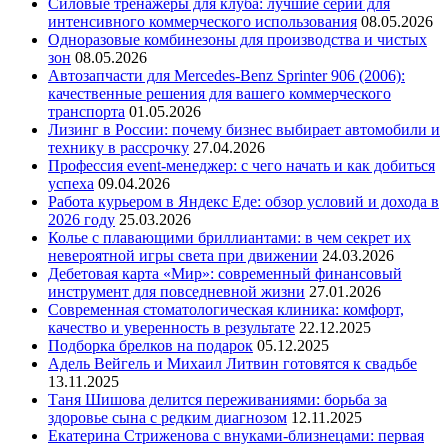
Силовые тренажеры для клуба: лучшие серии для
интенсивного коммерческого использования
08.05.2026
Одноразовые комбинезоны для производства и чистых
зон
08.05.2026
Автозапчасти для Mercedes-Benz Sprinter 906 (2006):
качественные решения для вашего коммерческого
транспорта
01.05.2026
Лизинг в России: почему бизнес выбирает автомобили и
технику в рассрочку
27.04.2026
Профессия event-менеджер: с чего начать и как добиться
успеха
09.04.2026
Работа курьером в Яндекс Еде: обзор условий и дохода в
2026 году
25.03.2026
Колье с плавающими бриллиантами: в чем секрет их
невероятной игры света при движении
24.03.2026
Дебетовая карта «Мир»: современный финансовый
инструмент для повседневной жизни
27.01.2026
Современная стоматологическая клиника: комфорт,
качество и уверенность в результате
22.12.2025
Подборка брелков на подарок
05.12.2025
Адель Вейгель и Михаил Литвин готовятся к свадьбе
13.11.2025
Таня Шишова делится переживаниями: борьба за
здоровье сына с редким диагнозом
12.11.2025
Екатерина Стриженова с внуками-близнецами: первая