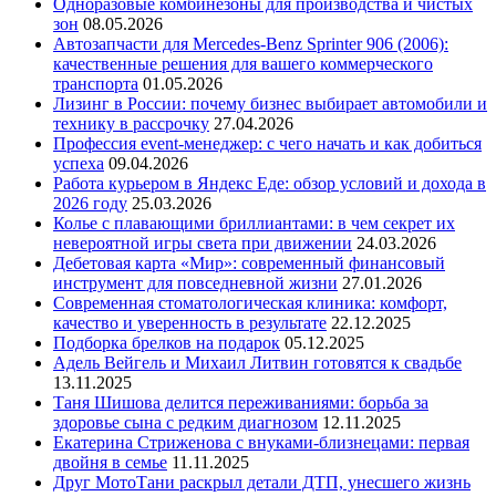
Одноразовые комбинезоны для производства и чистых
зон
08.05.2026
Автозапчасти для Mercedes-Benz Sprinter 906 (2006):
качественные решения для вашего коммерческого
транспорта
01.05.2026
Лизинг в России: почему бизнес выбирает автомобили и
технику в рассрочку
27.04.2026
Профессия event-менеджер: с чего начать и как добиться
успеха
09.04.2026
Работа курьером в Яндекс Еде: обзор условий и дохода в
2026 году
25.03.2026
Колье с плавающими бриллиантами: в чем секрет их
невероятной игры света при движении
24.03.2026
Дебетовая карта «Мир»: современный финансовый
инструмент для повседневной жизни
27.01.2026
Современная стоматологическая клиника: комфорт,
качество и уверенность в результате
22.12.2025
Подборка брелков на подарок
05.12.2025
Адель Вейгель и Михаил Литвин готовятся к свадьбе
13.11.2025
Таня Шишова делится переживаниями: борьба за
здоровье сына с редким диагнозом
12.11.2025
Екатерина Стриженова с внуками-близнецами: первая
двойня в семье
11.11.2025
Друг МотоТани раскрыл детали ДТП, унесшего жизнь