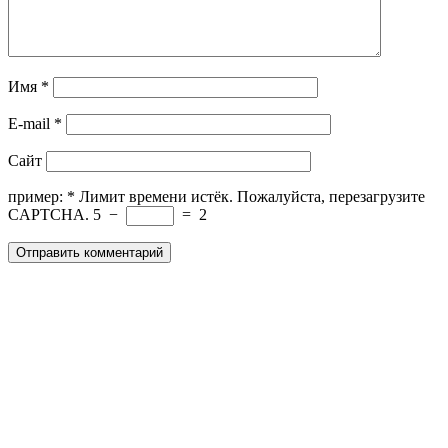
Имя
*
E-mail
*
Сайт
пример:
*
Лимит времени истёк. Пожалуйста, перезагрузите
CAPTCHA.
5
−
=
2