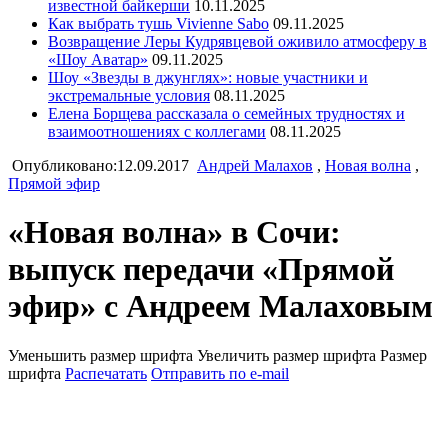
известной байкерши
10.11.2025
Как выбрать тушь Vivienne Sabo
09.11.2025
Возвращение Леры Кудрявцевой оживило атмосферу в
«Шоу Аватар»
09.11.2025
Шоу «Звезды в джунглях»: новые участники и
экстремальные условия
08.11.2025
Елена Борщева рассказала о семейных трудностях и
взаимоотношениях с коллегами
08.11.2025
Опубликовано:12.09.2017
Андрей Малахов
,
Новая волна
,
Прямой эфир
«Новая волна» в Сочи:
выпуск передачи «Прямой
эфир» с Андреем Малаховым
Уменьшить размер шрифта
Увеличить размер шрифта
Размер
шрифта
Распечатать
Отправить по e-mail