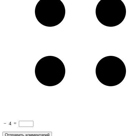
−
4
=