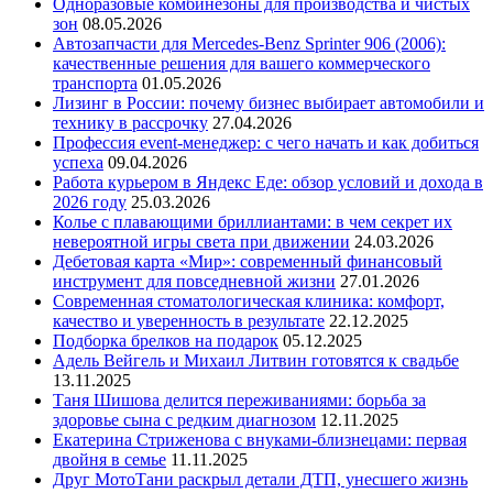
Одноразовые комбинезоны для производства и чистых
зон
08.05.2026
Автозапчасти для Mercedes-Benz Sprinter 906 (2006):
качественные решения для вашего коммерческого
транспорта
01.05.2026
Лизинг в России: почему бизнес выбирает автомобили и
технику в рассрочку
27.04.2026
Профессия event-менеджер: с чего начать и как добиться
успеха
09.04.2026
Работа курьером в Яндекс Еде: обзор условий и дохода в
2026 году
25.03.2026
Колье с плавающими бриллиантами: в чем секрет их
невероятной игры света при движении
24.03.2026
Дебетовая карта «Мир»: современный финансовый
инструмент для повседневной жизни
27.01.2026
Современная стоматологическая клиника: комфорт,
качество и уверенность в результате
22.12.2025
Подборка брелков на подарок
05.12.2025
Адель Вейгель и Михаил Литвин готовятся к свадьбе
13.11.2025
Таня Шишова делится переживаниями: борьба за
здоровье сына с редким диагнозом
12.11.2025
Екатерина Стриженова с внуками-близнецами: первая
двойня в семье
11.11.2025
Друг МотоТани раскрыл детали ДТП, унесшего жизнь