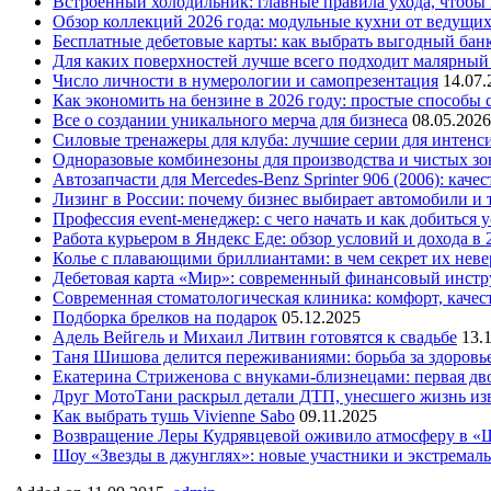
Встроенный холодильник: главные правила ухода, чтобы
Обзор коллекций 2026 года: модульные кухни от ведущи
Бесплатные дебетовые карты: как выбрать выгодный бан
Для каких поверхностей лучше всего подходит малярный
Число личности в нумерологии и самопрезентация
14.07.
Как экономить на бензине в 2026 году: простые способы
Все о создании уникального мерча для бизнеса
08.05.2026
Силовые тренажеры для клуба: лучшие серии для интенс
Одноразовые комбинезоны для производства и чистых зо
Автозапчасти для Mercedes-Benz Sprinter 906 (2006): кач
Лизинг в России: почему бизнес выбирает автомобили и 
Профессия event-менеджер: с чего начать и как добиться 
Работа курьером в Яндекс Еде: обзор условий и дохода в 
Колье с плавающими бриллиантами: в чем секрет их нев
Дебетовая карта «Мир»: современный финансовый инстр
Современная стоматологическая клиника: комфорт, качест
Подборка брелков на подарок
05.12.2025
Адель Вейгель и Михаил Литвин готовятся к свадьбе
13.
Таня Шишова делится переживаниями: борьба за здоровь
Екатерина Стриженова с внуками-близнецами: первая дво
Друг МотоТани раскрыл детали ДТП, унесшего жизнь из
Как выбрать тушь Vivienne Sabo
09.11.2025
Возвращение Леры Кудрявцевой оживило атмосферу в «
Шоу «Звезды в джунглях»: новые участники и экстремал