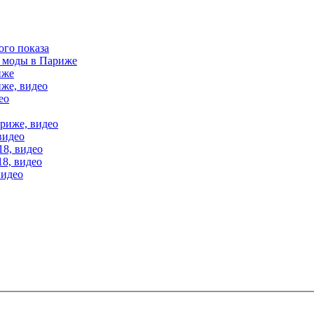
ого показа
е моды в Париже
иже
иже, видео
ео
ариже, видео
видео
18, видео
18, видео
видео