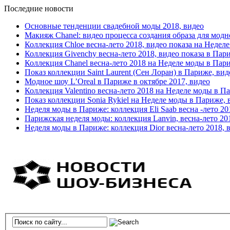
Последние новости
Основные тенденции свадебной моды 2018, видео
Макияж Chanel: видео процесса создания образа для модн
Коллекция Chloe весна-лето 2018, видео показа на Недел
Коллекция Givenchy весна-лето 2018, видео показа в Пар
Коллекция Chanel весна-лето 2018 на Неделе моды в Пар
Показ коллекции Saint Laurent (Сен Лоран) в Париже, вид
Модное шоу L’Oreal в Париже в октябре 2017, видео
Коллекция Valentino весна-лето 2018 на Неделе моды в П
Показ коллекции Sonia Rykiel на Неделе моды в Париже, 
Неделя моды в Париже: коллекция Eli Saab весна -лето 20
Парижская неделя моды: коллекция Lanvin, весна-лето 20
Неделя моды в Париже: коллекция Dior весна-лето 2018, 