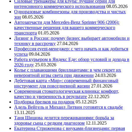
Силовые тренажеры для клуба: лучшие серии для
интенсивного коммерческого использования
08.05.2026
Одноразовые комбинезоны для производства и чистых
зон
08.05.2026
Автозапчасти для Mercedes-Benz Sprinter 906 (2006):
качественные решения для вашего коммерческого
транспорта
01.05.2026
Лизинг в России: почему бизнес выбирает автомобили и
технику в рассрочку
27.04.2026
Профессия event-менеджер: с чего начать и как добиться
успеха
09.04.2026
Работа курьером в Яндекс Еде: обзор условий и дохода в
2026 году
25.03.2026
Колье с плавающими бриллиантами: в чем секрет их
невероятной игры света при движении
24.03.2026
Дебетовая карта «Мир»: современный финансовый
инструмент для повседневной жизни
27.01.2026
Современная стоматологическая клиника: комфорт,
качество и уверенность в результате
22.12.2025
Подборка брелков на подарок
05.12.2025
Адель Вейгель и Михаил Литвин готовятся к свадьбе
13.11.2025
Таня Шишова делится переживаниями: борьба за
здоровье сына с редким диагнозом
12.11.2025
Екатерина Стриженова с внуками-близнецами: первая