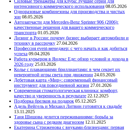
Силовые тренажеры для клуба: лучшие серии для
интенсивного коммерческого использования
08.05.2026
Одноразовые комбинезоны для производства и чистых
зон
08.05.2026
Автозапчасти для Mercedes-Benz Sprinter 906 (2006):
качественные решения для вашего коммерческого
транспорта
01.05.2026
Лизинг в России: почему бизнес выбирает автомобили и
технику в рассрочку
27.04.2026
Профессия event-менеджер: с чего начать и как добиться
успеха
09.04.2026
Работа курьером в Яндекс Еде: обзор условий и дохода в
2026 году
25.03.2026
Колье с плавающими бриллиантами: в чем секрет их
невероятной игры света при движении
24.03.2026
Дебетовая карта «Мир»: современный финансовый
инструмент для повседневной жизни
27.01.2026
Современная стоматологическая клиника: комфорт,
качество и уверенность в результате
22.12.2025
Подборка брелков на подарок
05.12.2025
Адель Вейгель и Михаил Литвин готовятся к свадьбе
13.11.2025
Таня Шишова делится переживаниями: борьба за
здоровье сына с редким диагнозом
12.11.2025
Екатерина Стриженова с внуками-близнецами: первая