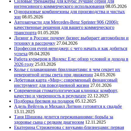
Силовые тренажеры для клуба: лучшие серии для
интенсивного коммерческого использования
08.05.2026
Одноразовые комбинезоны для производства и чистых
зон
08.05.2026
Автозапчасти для Mercedes-Benz Sprinter 906 (2006):
качественные решения для вашего коммерческого
транспорта
01.05.2026
Лизинг в России: почему бизнес выбирает автомобили и
технику в рассрочку
27.04.2026
Профессия event-менеджер: с чего начать и как добиться
успеха
09.04.2026
Работа курьером в Яндекс Еде: обзор условий и дохода в
2026 году
25.03.2026
Колье с плавающими бриллиантами: в чем секрет их
невероятной игры света при движении
24.03.2026
Дебетовая карта «Мир»: современный финансовый
инструмент для повседневной жизни
27.01.2026
Современная стоматологическая клиника: комфорт,
качество и уверенность в результате
22.12.2025
Подборка брелков на подарок
05.12.2025
Адель Вейгель и Михаил Литвин готовятся к свадьбе
13.11.2025
Таня Шишова делится переживаниями: борьба за
здоровье сына с редким диагнозом
12.11.2025
Екатерина Стриженова с внуками-близнецами: первая