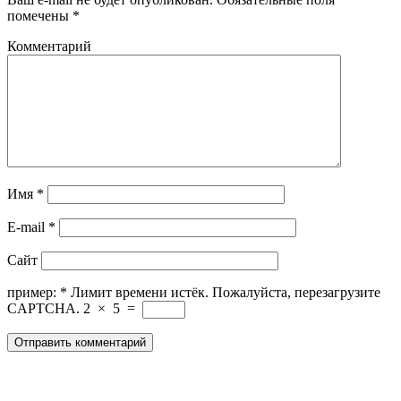
помечены
*
Комментарий
Имя
*
E-mail
*
Сайт
пример:
*
Лимит времени истёк. Пожалуйста, перезагрузите
CAPTCHA.
2
×
5
=