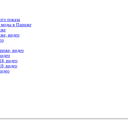
ого показа
е моды в Париже
иже
иже, видео
ео
ариже, видео
видео
18, видео
18, видео
видео