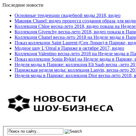
Последние новости
Основные тенденции свадебной моды 2018, видео
Макияж Chanel: видео процесса создания образа для модн
Коллекция Chloe весна-лето 2018, видео показа на Недел
Коллекция Givenchy весна-лето 2018, видео показа в Пар
Коллекция Chanel весна-лето 2018 на Неделе моды в Пар
Показ коллекции Saint Laurent (Сен Лоран) в Париже, вид
Модное шоу L’Oreal в Париже в октябре 2017, видео
Коллекция Valentino весна-лето 2018 на Неделе моды в П
Показ коллекции Sonia Rykiel на Неделе моды в Париже, 
Неделя моды в Париже: коллекция Eli Saab весна -лето 20
Парижская неделя моды: коллекция Lanvin, весна-лето 20
Неделя моды в Париже: коллекция Dior весна-лето 2018, 