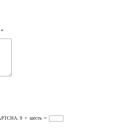
ы
*
CAPTCHA.
9
+
шесть
=