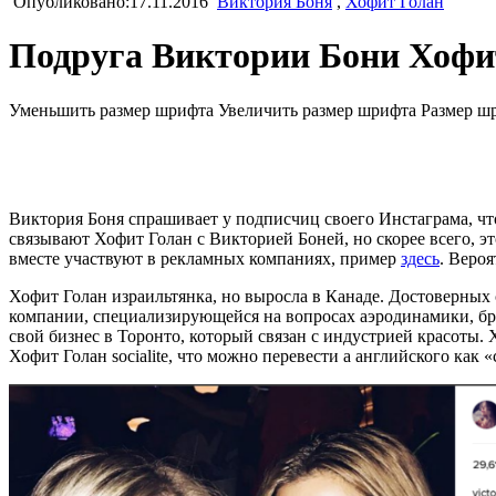
Опубликовано:17.11.2016
Виктория Боня
,
Хофит Голан
Подруга Виктории Бони Хофи
Уменьшить размер шрифта
Увеличить размер шрифта
Размер ш
Виктория Боня спрашивает у подписчиц своего Инстаграма, что
связывают Хофит Голан с Викторией Боней, но скорее всего, э
вместе участвуют в рекламных компаниях, пример
здесь
. Веро
Хофит Голан израильтянка, но выросла в Канаде. Достоверных 
компании, специализирующейся на вопросах аэродинамики, бра
свой бизнес в Торонто, который связан с индустрией красоты. 
Хофит Голан socialite, что можно перевести а английского как 