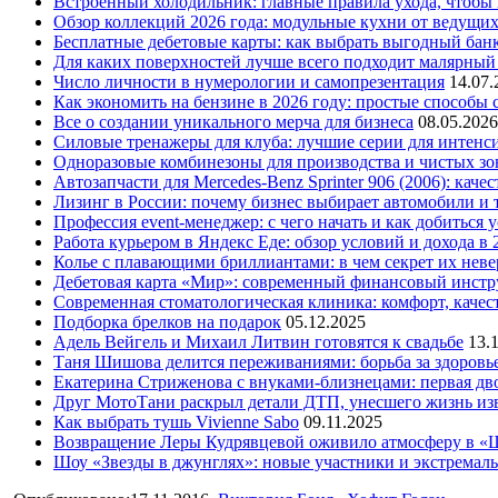
Встроенный холодильник: главные правила ухода, чтобы
Обзор коллекций 2026 года: модульные кухни от ведущи
Бесплатные дебетовые карты: как выбрать выгодный бан
Для каких поверхностей лучше всего подходит малярный
Число личности в нумерологии и самопрезентация
14.07.
Как экономить на бензине в 2026 году: простые способы
Все о создании уникального мерча для бизнеса
08.05.2026
Силовые тренажеры для клуба: лучшие серии для интенс
Одноразовые комбинезоны для производства и чистых зо
Автозапчасти для Mercedes-Benz Sprinter 906 (2006): кач
Лизинг в России: почему бизнес выбирает автомобили и 
Профессия event-менеджер: с чего начать и как добиться 
Работа курьером в Яндекс Еде: обзор условий и дохода в 
Колье с плавающими бриллиантами: в чем секрет их нев
Дебетовая карта «Мир»: современный финансовый инстр
Современная стоматологическая клиника: комфорт, качест
Подборка брелков на подарок
05.12.2025
Адель Вейгель и Михаил Литвин готовятся к свадьбе
13.
Таня Шишова делится переживаниями: борьба за здоровь
Екатерина Стриженова с внуками-близнецами: первая дво
Друг МотоТани раскрыл детали ДТП, унесшего жизнь из
Как выбрать тушь Vivienne Sabo
09.11.2025
Возвращение Леры Кудрявцевой оживило атмосферу в «
Шоу «Звезды в джунглях»: новые участники и экстремал