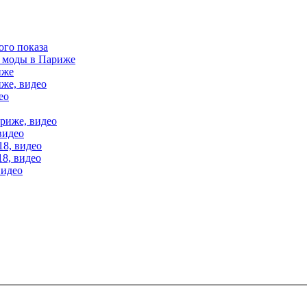
ого показа
е моды в Париже
иже
иже, видео
ео
ариже, видео
видео
18, видео
18, видео
видео