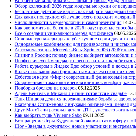
Встроенный холодильник: главные правила ухода, чтобы
Обзор коллекций 2026 года: модульные кухни от ведущи
Бесплатные дебетовые карты: как выбрать выгодный бан
Для каких поверхностей лучше всего подходит малярный
Число личности в нумерологии и самопрезентация
14.07.
Как экономить на бензине в 2026 году: простые способы
Все о создании уникального мерча для бизнеса
08.05.2026
Силовые тренажеры для клуба: лучшие серии для интенс
Одноразовые комбинезоны для производства и чистых зо
Автозапчасти для Mercedes-Benz Sprinter 906 (2006): кач
Лизинг в России: почему бизнес выбирает автомобили и 
Профессия event-менеджер: с чего начать и как добиться 
Работа курьером в Яндекс Еде: обзор условий и дохода в 
Колье с плавающими бриллиантами: в чем секрет их нев
Дебетовая карта «Мир»: современный финансовый инстр
Современная стоматологическая клиника: комфорт, качест
Подборка брелков на подарок
05.12.2025
Адель Вейгель и Михаил Литвин готовятся к свадьбе
13.
Таня Шишова делится переживаниями: борьба за здоровь
Екатерина Стриженова с внуками-близнецами: первая дво
Друг МотоТани раскрыл детали ДТП, унесшего жизнь из
Как выбрать тушь Vivienne Sabo
09.11.2025
Возвращение Леры Кудрявцевой оживило атмосферу в «
Шоу «Звезды в джунглях»: новые участники и экстремал