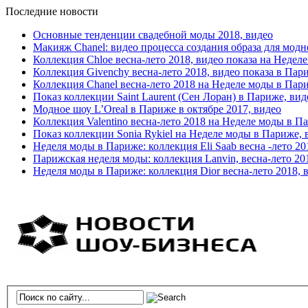
Последние новости
Основные тенденции свадебной моды 2018, видео
Макияж Chanel: видео процесса создания образа для модн
Коллекция Chloe весна-лето 2018, видео показа на Недел
Коллекция Givenchy весна-лето 2018, видео показа в Пар
Коллекция Chanel весна-лето 2018 на Неделе моды в Пар
Показ коллекции Saint Laurent (Сен Лоран) в Париже, вид
Модное шоу L’Oreal в Париже в октябре 2017, видео
Коллекция Valentino весна-лето 2018 на Неделе моды в П
Показ коллекции Sonia Rykiel на Неделе моды в Париже, 
Неделя моды в Париже: коллекция Eli Saab весна -лето 20
Парижская неделя моды: коллекция Lanvin, весна-лето 20
Неделя моды в Париже: коллекция Dior весна-лето 2018, 