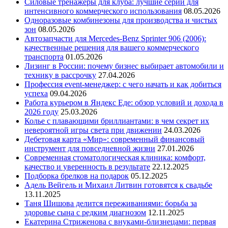
Силовые тренажеры для клуба: лучшие серии для
интенсивного коммерческого использования
08.05.2026
Одноразовые комбинезоны для производства и чистых
зон
08.05.2026
Автозапчасти для Mercedes-Benz Sprinter 906 (2006):
качественные решения для вашего коммерческого
транспорта
01.05.2026
Лизинг в России: почему бизнес выбирает автомобили и
технику в рассрочку
27.04.2026
Профессия event-менеджер: с чего начать и как добиться
успеха
09.04.2026
Работа курьером в Яндекс Еде: обзор условий и дохода в
2026 году
25.03.2026
Колье с плавающими бриллиантами: в чем секрет их
невероятной игры света при движении
24.03.2026
Дебетовая карта «Мир»: современный финансовый
инструмент для повседневной жизни
27.01.2026
Современная стоматологическая клиника: комфорт,
качество и уверенность в результате
22.12.2025
Подборка брелков на подарок
05.12.2025
Адель Вейгель и Михаил Литвин готовятся к свадьбе
13.11.2025
Таня Шишова делится переживаниями: борьба за
здоровье сына с редким диагнозом
12.11.2025
Екатерина Стриженова с внуками-близнецами: первая