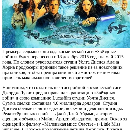
Премьера седьмого эпизода космической саги «Звёздные
войны» будет перенесена с 18 декабря 2015 года на май 2015
года. По словам руководителя студии Уолта Диснея Алана
Хорна продюсеры приняли такое решение из-за новогодних
праздников, чтобы предпраздничный ажиотаж не помешал
привлечь максимальное количество зрителей.
Напомним, что создатель шестисерийной космической саги
Джордж Лукас продал права на экранизацию «Звёздных
войн» и свою компанию Lucasfilm студии Уолта Диснея.
Сумма сделки составила 4,6 миллиарда долларов. Студия
Диснея обещает снять седьмой, восьмой и девятый эпизоды.
Режиссёр новых серий — Джей Джей Абрамс, автором
сценария объявлен Майкл Арндт, обладатель премии Оскар за
сценарий к фильму «Маленькая мисс Счастье» («Little Miss
Sunshine»). Похоже продолжение детища Джорджа Лукаса в