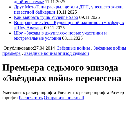
двойня в семье
11.11.2025
Друг МотоТани раскрыл детали ДТП, унесшего жизнь
известной байкерши
10.11.2025
Как выбрать тушь Vivienne Sabo
09.11.2025
Возвращение Леры Кудрявцевой оживило атмосферу в
«Шоу Аватар»
09.11.2025
Шоу «Звезды в джунглях»: новые участники и
экстремальные условия
08.11.2025
Опубликовано:27.04.2014
Звёздные войны
,
Звёздные войны
премьера
,
Звёздные войны эпизод седьмой
Премьера седьмого эпизода
«Звёздных войн» перенесена
Уменьшить размер шрифта
Увеличить размер шрифта
Размер
шрифта
Распечатать
Отправить по e-mail