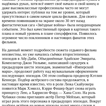
надёжных руках, хотя всё имеет своё начало и свой конец и
даже высококлассные профессионалы часто не могут
удержать интерес публики на том же уровне, который
присутствовал в самом начале цикла фильмов. Для своего
времени появившаяся на экране около 30 лет назад
фантастическая сага «Звёздные войны» была неординарным
событием. Это был качественный прорыв в картинах такого
плана и новый уровень в плане спецэффектов. Появилось
огромное число поклонников и настоящих фанатов этих
фильмов.
На данный момент подробности сюжета седьмого фильма
неизвестны, но уже начались съёмки второстепенных
эпизодов в Абу-Даби, Объединённые Арабские Эмираты.
Композитор Джон Уильямс, написавший саундтрек к
предыдущим шести эпизодам, знаменитый «Имперский
марш», продолжит работу над музыкальным оформлением
последующих эпизодов. Об этом сообщила продюсер Кэтлин
Кеннеди. Подбор актёрского состава продолжается, в
настоящее время известно, что в роли Люка Скайуокера
появится Марк Хэмилл, Кэрри Фишер будет снова играть
принцессу Лею, а Харрисон Форд — Хана Соло. На роль
Чубакки снова приглашен актёр Питер Мейхью, который
играл роль этого персонажа в предыдущих эпизодах. Вокруг
подбора актёров на новые эпизоды ходит много слухов и