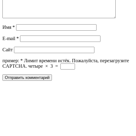
Имя
*
E-mail
*
Сайт
пример:
*
Лимит времени истёк. Пожалуйста, перезагрузите
CAPTCHA.
четыре
×
3
=