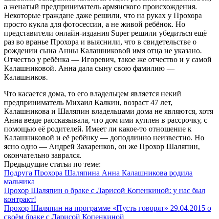
а женатый предприниматель армянского происхождения.
Некоторые граждане даже решили, что на руках у Прохора
просто кукла для фотосессии, а не живой ребёнок. Но
представители онлайн-издания Super решили убедиться ещё
раз во вранье Прохора и выяснили, что в свидетельстве о
рождении сына Анны Калашниковой имя отца не указано.
Отчество у ребёнка — Игоревич, такое же отчество и у самой
Калашниковой. Анна дала сыну свою фамилию —
Калашников.
Что касается дома, то его владельцем является некий
предприниматель Михаил Калкин, возраст 47 лет,
Калашникова и Шаляпин владельцами дома не являются, хотя
Анна везде рассказывала, что дом ими куплен в рассрочку, с
помощью её родителей. Имеет ли какое-то отношение к
Калашниковой и её ребёнку — доподлинно неизвестно. Но
ясно одно — Андрей Захаренков, он же Прохор Шаляпин,
окончательно заврался.
Предыдущие статьи по теме:
Подруга Прохора Шаляпина Анна Калашникова родила
мальчика
Прохор Шаляпин о браке с Ларисой Копенкиной: у нас был
контракт!
Прохор Шаляпин на программе «Пусть говорят» 29.04.2015 о
своём браке с Ларисой Копенкиной