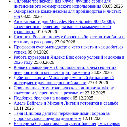
Силовые тренажеры для клуба: лучшие серии для
интенсивного коммерческого использования
08.05.2026
Одноразовые комбинезоны для производства и чистых
зон
08.05.2026
Автозапчасти для Mercedes-Benz Sprinter 906 (2006):
качественные решения для вашего коммерческого
транспорта
01.05.2026
Лизинг в России: почему бизнес выбирает автомобили и
технику в рассрочку
27.04.2026
Профессия event-менеджер: с чего начать и как добиться
успеха
09.04.2026
Работа курьером в Яндекс Еде: обзор условий и дохода в
2026 году
25.03.2026
Колье с плавающими бриллиантами: в чем секрет их
невероятной игры света при движении
24.03.2026
Дебетовая карта «Мир»: современный финансовый
инструмент для повседневной жизни
27.01.2026
Современная стоматологическая клиника: комфорт,
качество и уверенность в результате
22.12.2025
Подборка брелков на подарок
05.12.2025
Адель Вейгель и Михаил Литвин готовятся к свадьбе
13.11.2025
Таня Шишова делится переживаниями: борьба за
здоровье сына с редким диагнозом
12.11.2025
Екатерина Стриженова с внуками-близнецами: первая