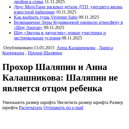
двойня в семье
11.11.2025
Друг МотоТани раскрыл детали ДТП, унесшего жизнь
известной байкерши
10.11.2025
Как выбрать тушь Vivienne Sabo
09.11.2025
Возвращение Леры Кудрявцевой оживило атмосферу в
«Шоу Аватар»
09.11.2025
Шоу «Звезды в джунглях»: новые участники и
экстремальные условия
08.11.2025
Опубликовано:13.05.2015
Анна Калашникова
,
Лариса
Копенкина
,
Прохор Шаляпин
Прохор Шаляпин и Анна
Калашникова: Шаляпин не
является отцом ребенка
Уменьшить размер шрифта
Увеличить размер шрифта
Размер
шрифта
Распечатать
Отправить по e-mail