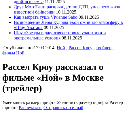
двойня в семье
11.11.2025
Друг МотоТани раскрыл детали ДТП, унесшего жизнь
известной байкерши
10.11.2025
Как выбрать тушь Vivienne Sabo
09.11.2025
Возвращение Леры Кудрявцевой оживило атмосферу в
«Шоу Аватар»
09.11.2025
Шоу «Звезды в джунглях»: новые участники и
экстремальные условия
08.11.2025
Опубликовано:17.03.2014
Ной
,
Рассел Кроу
,
трейлер
,
фильм Ной
Рассел Кроу рассказал о
фильме «Ной» в Москве
(трейлер)
Уменьшить размер шрифта
Увеличить размер шрифта
Размер
шрифта
Распечатать
Отправить по e-mail