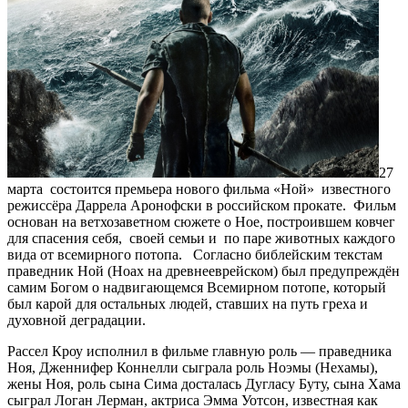
27
марта состоится премьера нового фильма «Ной» известного
режиссёра Даррела Аронофски в российском прокате. Фильм
основан на ветхозаветном сюжете о Ное, построившем ковчег
для спасения себя, своей семьи и по паре животных каждого
вида от всемирного потопа. Согласно библейским текстам
праведник Ной (Ноах на древнееврейском) был предупреждён
самим Богом о надвигающемся Всемирном потопе, который
был карой для остальных людей, ставших на путь греха и
духовной деградации.
Рассел Кроу исполнил в фильме главную роль — праведника
Ноя, Дженнифер Коннелли сыграла роль Ноэмы (Нехамы),
жены Ноя, роль сына Сима досталась Дугласу Буту, сына Хама
сыграл Логан Лерман, актриса Эмма Уотсон, известная как