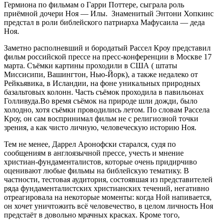
Гермиона по фильмам о Гарри Поттере, сыграла роль
приёмной дочери Ноя — Илы. Знаменитый Энтони Хопкинс
предстал в роли библейского патриарха Мафусаила — деда
Ноя.
Заметно располневший и бородатый Рассел Кроу представил
фильм российской прессе на пресс-конференции в Москве 17
марта. Съёмки картины проходили в США ( штаты
Миссисипи, Вашингтон, Нью-Йорк), а также недалеко от
Рейкьявика, в Исландии, на фоне уникальных природных
базальтовых колонн. Часть съёмок проходила в павильонах
Голливуда.Во время съёмок на природе шли дожди, было
холодно, хотя съёмки проводились летом. По словам Рассела
Кроу, он сам воспринимал фильм не с религиозной точки
зрения, а как чисто личную, человеческую историю Ноя.
Тем не менее, Даррел Аронофски старался, судя по
сообщениям в англоязычной прессе, учесть и мнение
христиан-фундаменталистов, которые очень придирчиво
оценивают любые фильмы на библейскую тематику. В
частности, тестовая аудитория, состоявшая из представителей
ряда фундаменталистских христианских течений, негативно
отреагировала на некоторые моменты: когда Ной напивается,
он хочет уничтожить всё человечество, в целом личность Ноя
предстаёт в довольно мрачных красках. Кроме того,