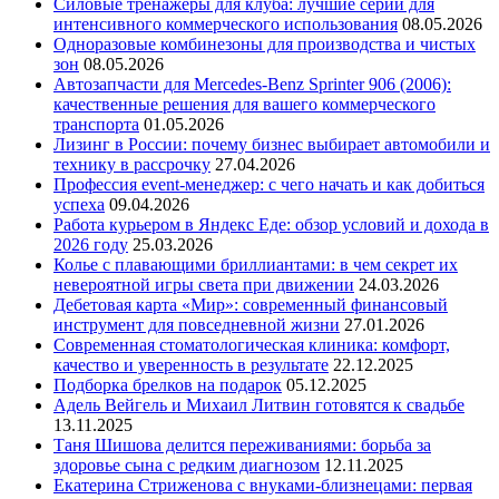
Силовые тренажеры для клуба: лучшие серии для
интенсивного коммерческого использования
08.05.2026
Одноразовые комбинезоны для производства и чистых
зон
08.05.2026
Автозапчасти для Mercedes-Benz Sprinter 906 (2006):
качественные решения для вашего коммерческого
транспорта
01.05.2026
Лизинг в России: почему бизнес выбирает автомобили и
технику в рассрочку
27.04.2026
Профессия event-менеджер: с чего начать и как добиться
успеха
09.04.2026
Работа курьером в Яндекс Еде: обзор условий и дохода в
2026 году
25.03.2026
Колье с плавающими бриллиантами: в чем секрет их
невероятной игры света при движении
24.03.2026
Дебетовая карта «Мир»: современный финансовый
инструмент для повседневной жизни
27.01.2026
Современная стоматологическая клиника: комфорт,
качество и уверенность в результате
22.12.2025
Подборка брелков на подарок
05.12.2025
Адель Вейгель и Михаил Литвин готовятся к свадьбе
13.11.2025
Таня Шишова делится переживаниями: борьба за
здоровье сына с редким диагнозом
12.11.2025
Екатерина Стриженова с внуками-близнецами: первая