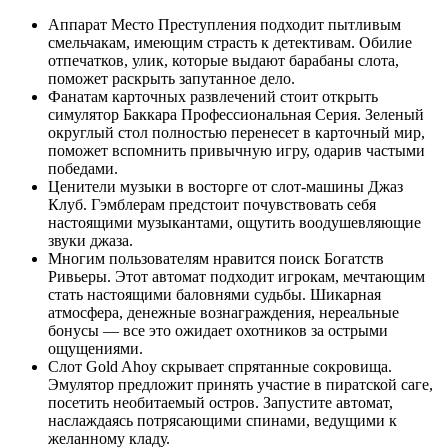
Аппарат Место Преступления подходит пытливым
смельчакам, имеющим страсть к детективам. Обилие
отпечатков, улик, которые выдают барабаны слота,
поможет раскрыть запутанное дело.
Фанатам карточных развлечений стоит открыть
симулятор Баккара Профессиональная Серия. Зеленый
округлый стол полностью перенесет в карточный мир,
поможет вспомнить привычную игру, одарив частыми
победами.
Ценители музыки в восторге от слот-машины Джаз
Клуб. Гэмблерам предстоит почувствовать себя
настоящими музыкантами, ощутить воодушевляющие
звуки джаза.
Многим пользователям нравится поиск Богатств
Ривьеры. Этот автомат подходит игрокам, мечтающим
стать настоящими баловнями судьбы. Шикарная
атмосфера, денежные вознаграждения, нереальные
бонусы — все это ожидает охотников за острыми
ощущениями.
Слот Gold Ahoy скрывает спрятанные сокровища.
Эмулятор предложит принять участие в пиратской саге,
посетить необитаемый остров. Запустите автомат,
наслаждаясь потрясающими спинами, ведущими к
желанному кладу.