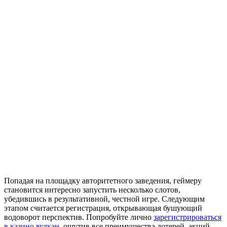
Попадая на площадку авторитетного заведения, геймеру
становится интересно запустить несколько слотов,
убедившись в результативной, честной игре. Следующим
этапом считается регистрация, открывающая бушующий
водоворот перспектив.
Попробуйте лично
зарегистрироваться
в казино вулкан
, ощутив все преимущества лотерей, акций.