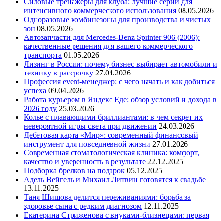
Силовые тренажеры для клуба: лучшие серии для
интенсивного коммерческого использования
08.05.2026
Одноразовые комбинезоны для производства и чистых
зон
08.05.2026
Автозапчасти для Mercedes-Benz Sprinter 906 (2006):
качественные решения для вашего коммерческого
транспорта
01.05.2026
Лизинг в России: почему бизнес выбирает автомобили и
технику в рассрочку
27.04.2026
Профессия event-менеджер: с чего начать и как добиться
успеха
09.04.2026
Работа курьером в Яндекс Еде: обзор условий и дохода в
2026 году
25.03.2026
Колье с плавающими бриллиантами: в чем секрет их
невероятной игры света при движении
24.03.2026
Дебетовая карта «Мир»: современный финансовый
инструмент для повседневной жизни
27.01.2026
Современная стоматологическая клиника: комфорт,
качество и уверенность в результате
22.12.2025
Подборка брелков на подарок
05.12.2025
Адель Вейгель и Михаил Литвин готовятся к свадьбе
13.11.2025
Таня Шишова делится переживаниями: борьба за
здоровье сына с редким диагнозом
12.11.2025
Екатерина Стриженова с внуками-близнецами: первая