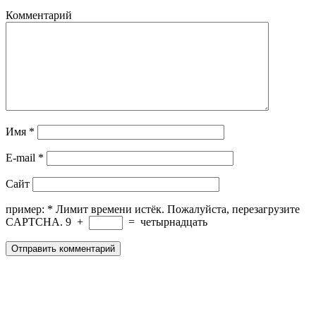
Комментарий
Имя
*
E-mail
*
Сайт
пример:
*
Лимит времени истёк. Пожалуйста, перезагрузите
CAPTCHA.
9
+
=
четырнадцать