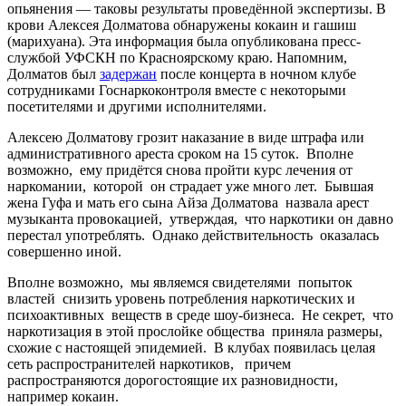
опьянения — таковы результаты проведённой экспертизы. В
крови Алексея Долматова обнаружены кокаин и гашиш
(марихуана). Эта информация была опубликована пресс-
службой УФСКН по Красноярскому краю. Напомним,
Долматов был
задержан
после концерта в ночном клубе
сотрудниками Госнаркоконтроля вместе с некоторыми
посетителями и другими исполнителями.
Алексею Долматову грозит наказание в виде штрафа или
административного ареста сроком на 15 суток. Вполне
возможно, ему придётся снова пройти курс лечения от
наркомании, которой он страдает уже много лет. Бывшая
жена Гуфа и мать его сына Айза Долматова назвала арест
музыканта провокацией, утверждая, что наркотики он давно
перестал употреблять. Однако действительность оказалась
совершенно иной.
Вполне возможно, мы являемся свидетелями попыток
властей снизить уровень потребления наркотических и
психоактивных веществ в среде шоу-бизнеса. Не секрет, что
наркотизация в этой прослойке общества приняла размеры,
схожие с настоящей эпидемией. В клубах появилась целая
сеть распространителей наркотиков, причем
распространяются дорогостоящие их разновидности,
например кокаин.