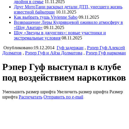
двойня в семье
11.11.2025
Друг МотоТани раскрыл детали ДТП, унесшего жизнь
известной байкерши
10.11.2025
Как выбрать тушь Vivienne Sabo
09.11.2025
Возвращение Леры Кудрявцевой оживило атмосферу в
«Шоу Аватар»
09.11.2025
Шоу «Звезды в джунглях»: новые участники и
экстремальные условия
08.11.2025
Опубликовано:19.12.2014
Гуф задержан
,
Рэпер Гуф Алексей
Долматов
,
Рэпер Гуф и Айза Долматова
,
Рэпер Гуф наркоман
Рэпер Гуф выступал в клубе
под воздействием наркотиков
Уменьшить размер шрифта
Увеличить размер шрифта
Размер
шрифта
Распечатать
Отправить по e-mail