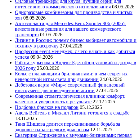
Силовые тренажеры для клуба: лучшие серии для
интенсивного коммерческого использования
08.05.2026
Одноразовые комбинезоны для производства и чистых
зон
08.05.2026
Автозапчасти для Mercedes-Benz Sprinter 906 (2006):
качественные решения для вашего коммерческого
транспорта
01.05.2026
Лизинг в России: почему бизнес выбирает автомобили и
технику в рассрочку
27.04.2026
Профессия event-менеджер: с чего начать и как добиться
успеха
09.04.2026
Работа курьером в Яндекс Еде: обзор условий и дохода в
2026 году
25.03.2026
Колье с плавающими бриллиантами: в чем секрет их
невероятной игры света при движении
24.03.2026
Дебетовая карта «Мир»: современный финансовый
инструмент для повседневной жизни
27.01.2026
Современная стоматологическая клиника: комфорт,
качество и уверенность в результате
22.12.2025
Подборка брелков на подарок
05.12.2025
Адель Вейгель и Михаил Литвин готовятся к свадьбе
13.11.2025
Таня Шишова делится переживаниями: борьба за
здоровье сына с редким диагнозом
12.11.2025
Екатерина Стриженова с внуками-близнецами: первая