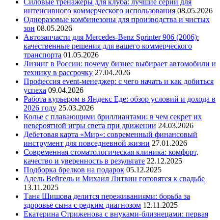
Силовые тренажеры для клуба: лучшие серии для
интенсивного коммерческого использования
08.05.2026
Одноразовые комбинезоны для производства и чистых
зон
08.05.2026
Автозапчасти для Mercedes-Benz Sprinter 906 (2006):
качественные решения для вашего коммерческого
транспорта
01.05.2026
Лизинг в России: почему бизнес выбирает автомобили и
технику в рассрочку
27.04.2026
Профессия event-менеджер: с чего начать и как добиться
успеха
09.04.2026
Работа курьером в Яндекс Еде: обзор условий и дохода в
2026 году
25.03.2026
Колье с плавающими бриллиантами: в чем секрет их
невероятной игры света при движении
24.03.2026
Дебетовая карта «Мир»: современный финансовый
инструмент для повседневной жизни
27.01.2026
Современная стоматологическая клиника: комфорт,
качество и уверенность в результате
22.12.2025
Подборка брелков на подарок
05.12.2025
Адель Вейгель и Михаил Литвин готовятся к свадьбе
13.11.2025
Таня Шишова делится переживаниями: борьба за
здоровье сына с редким диагнозом
12.11.2025
Екатерина Стриженова с внуками-близнецами: первая