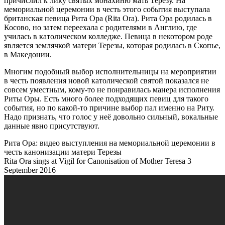
причислил к лику святых монахиню мать Терезу. На
мемориальной церемонии в честь этого события выступала
британская певица Рита Ора (Rita Ora). Рита Ора родилась в
Косово, но затем переехала с родителями в Англию, где
училась в католическом колледже. Певица в некотором роде
является землячкой матери Терезы, которая родилась в Скопье,
в Македонии.
Многим подобный выбор исполнительницы на мероприятии
в честь появления новой католической святой показался не
совсем уместным, кому-то не понравилась манера исполнения
Риты Оры. Есть много более подходящих певиц для такого
события, но по какой-то причине выбор пал именно на Риту.
Надо признать, что голос у неё довольно сильный, вокальные
данные явно присутствуют.
Рита Ора: видео выступления на мемориальной церемонии в
честь канонизации матери Терезы
Rita Ora sings at Vigil for Canonisation of Mother Teresa 3
September 2016