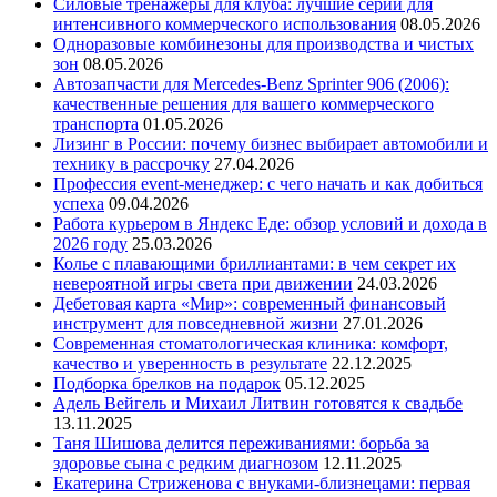
Силовые тренажеры для клуба: лучшие серии для
интенсивного коммерческого использования
08.05.2026
Одноразовые комбинезоны для производства и чистых
зон
08.05.2026
Автозапчасти для Mercedes-Benz Sprinter 906 (2006):
качественные решения для вашего коммерческого
транспорта
01.05.2026
Лизинг в России: почему бизнес выбирает автомобили и
технику в рассрочку
27.04.2026
Профессия event-менеджер: с чего начать и как добиться
успеха
09.04.2026
Работа курьером в Яндекс Еде: обзор условий и дохода в
2026 году
25.03.2026
Колье с плавающими бриллиантами: в чем секрет их
невероятной игры света при движении
24.03.2026
Дебетовая карта «Мир»: современный финансовый
инструмент для повседневной жизни
27.01.2026
Современная стоматологическая клиника: комфорт,
качество и уверенность в результате
22.12.2025
Подборка брелков на подарок
05.12.2025
Адель Вейгель и Михаил Литвин готовятся к свадьбе
13.11.2025
Таня Шишова делится переживаниями: борьба за
здоровье сына с редким диагнозом
12.11.2025
Екатерина Стриженова с внуками-близнецами: первая