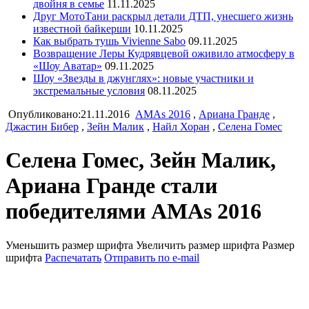
двойня в семье
11.11.2025
Друг МотоТани раскрыл детали ДТП, унесшего жизнь
известной байкерши
10.11.2025
Как выбрать тушь Vivienne Sabo
09.11.2025
Возвращение Леры Кудрявцевой оживило атмосферу в
«Шоу Аватар»
09.11.2025
Шоу «Звезды в джунглях»: новые участники и
экстремальные условия
08.11.2025
Опубликовано:21.11.2016
AMAs 2016
,
Ариана Гранде
,
Джастин Бибер
,
Зейн Малик
,
Найл Хоран
,
Селена Гомес
Селена Гомес, Зейн Малик,
Ариана Гранде стали
победителями AMAs 2016
Уменьшить размер шрифта
Увеличить размер шрифта
Размер
шрифта
Распечатать
Отправить по e-mail