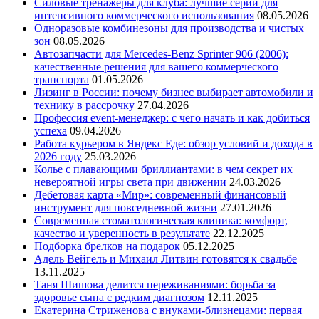
Силовые тренажеры для клуба: лучшие серии для
интенсивного коммерческого использования
08.05.2026
Одноразовые комбинезоны для производства и чистых
зон
08.05.2026
Автозапчасти для Mercedes-Benz Sprinter 906 (2006):
качественные решения для вашего коммерческого
транспорта
01.05.2026
Лизинг в России: почему бизнес выбирает автомобили и
технику в рассрочку
27.04.2026
Профессия event-менеджер: с чего начать и как добиться
успеха
09.04.2026
Работа курьером в Яндекс Еде: обзор условий и дохода в
2026 году
25.03.2026
Колье с плавающими бриллиантами: в чем секрет их
невероятной игры света при движении
24.03.2026
Дебетовая карта «Мир»: современный финансовый
инструмент для повседневной жизни
27.01.2026
Современная стоматологическая клиника: комфорт,
качество и уверенность в результате
22.12.2025
Подборка брелков на подарок
05.12.2025
Адель Вейгель и Михаил Литвин готовятся к свадьбе
13.11.2025
Таня Шишова делится переживаниями: борьба за
здоровье сына с редким диагнозом
12.11.2025
Екатерина Стриженова с внуками-близнецами: первая