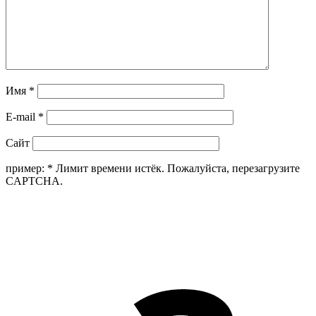
Имя
*
E-mail
*
Сайт
пример:
*
Лимит времени истёк. Пожалуйста, перезагрузите
CAPTCHA.