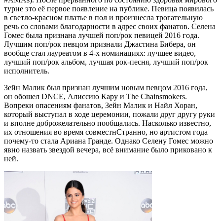
турне это её первое появление на публике. Певица появилась
в светло-красном платье в пол и произнесла трогательную
речь со словами благодарности в адрес своих фанатов. Селена
Гомес была признана лучшей поп/рок певицей 2016 года.
Лучшим поп/рок певцом признали Джастина Бибера, он
вообще стал лауреатом в 4-х номинациях: лучшее видео,
лучший поп/рок альбом, лучшая рок-песня, лучший поп/рок
исполнитель.
Зейн Малик был признан лучшим новым певцом 2016 года,
он обошел DNCE, Алиссию Кару и The Chainsmokers.
Вопреки опасениям фанатов, Зейн Малик и Найл Хоран,
который выступал в ходе церемонии, пожали друг другу руки
и вполне доброжелательно пообщались. Насколько известно,
их отношения во время совместнСтранно, но артистом года
почему-то стала Ариана Гранде. Однако Селену Гомес можно
явно назвать звездой вечера, всё внимание было приковано к
ней.