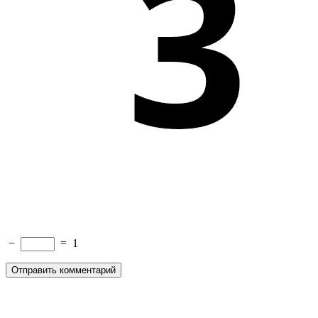
−
=
1