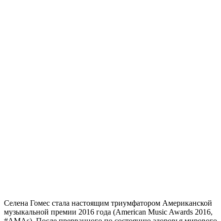
Селена Гомес стала настоящим триумфатором Американской
музыкальной премии 2016 года (American Music Awards 2016,
#AMAs). После прерванного по состоянию здоровья мирового