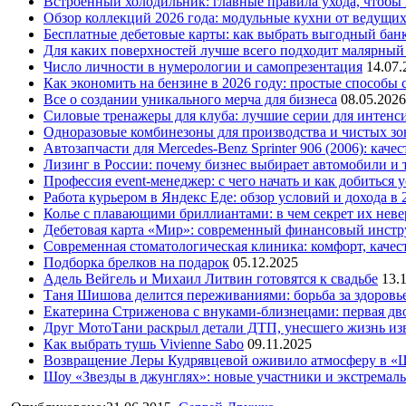
Встроенный холодильник: главные правила ухода, чтобы
Обзор коллекций 2026 года: модульные кухни от ведущи
Бесплатные дебетовые карты: как выбрать выгодный бан
Для каких поверхностей лучше всего подходит малярный
Число личности в нумерологии и самопрезентация
14.07.
Как экономить на бензине в 2026 году: простые способы
Все о создании уникального мерча для бизнеса
08.05.2026
Силовые тренажеры для клуба: лучшие серии для интенс
Одноразовые комбинезоны для производства и чистых зо
Автозапчасти для Mercedes-Benz Sprinter 906 (2006): кач
Лизинг в России: почему бизнес выбирает автомобили и 
Профессия event-менеджер: с чего начать и как добиться 
Работа курьером в Яндекс Еде: обзор условий и дохода в 
Колье с плавающими бриллиантами: в чем секрет их нев
Дебетовая карта «Мир»: современный финансовый инстр
Современная стоматологическая клиника: комфорт, качест
Подборка брелков на подарок
05.12.2025
Адель Вейгель и Михаил Литвин готовятся к свадьбе
13.
Таня Шишова делится переживаниями: борьба за здоровь
Екатерина Стриженова с внуками-близнецами: первая дво
Друг МотоТани раскрыл детали ДТП, унесшего жизнь из
Как выбрать тушь Vivienne Sabo
09.11.2025
Возвращение Леры Кудрявцевой оживило атмосферу в «
Шоу «Звезды в джунглях»: новые участники и экстремал