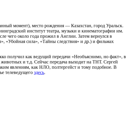
данный момент), место рождения — Казахстан, город Уральск.
енинградский институт театра, музыки и кинематографии им.
сле чего около года прожил в Англии. Затем вернулся в
», «Убойная сила», «Тайны следствия» и др.) и фильмах
жко получил как ведущий передачи «Необъяснимо, но факт», в
 животных и т.д. Сейчас передача выходит на ТНТ. Сергей
аким явлениям, как НЛО, полтергейст и тому подобное. В
мье телеведущего
здесь
.