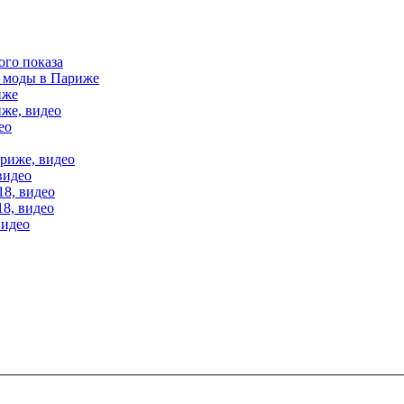
ого показа
е моды в Париже
иже
иже, видео
ео
ариже, видео
видео
18, видео
18, видео
видео