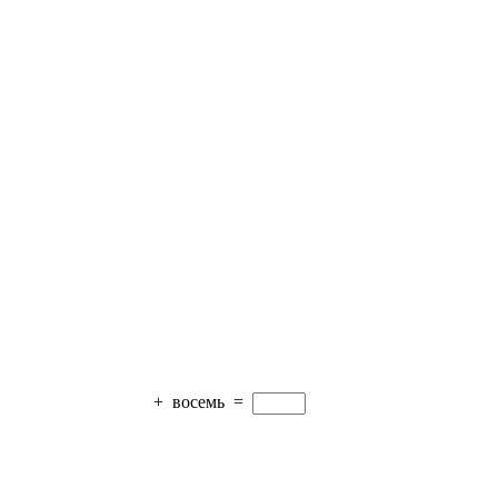
+
восемь
=