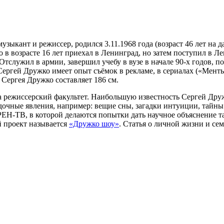
зыкант и режиссер, родился 3.11.1968 года (возраст 46 лет на 
 в возрасте 16 лет приехал в Ленинград, но затем поступил в Л
служил в армии, завершил учебу в вузе в начале 90-х годов, по
Сергей Дружко имеет опыт съёмок в рекламе, в сериалах («Менты
 Сергея Дружко составляет 186 см.
на режиссерский факультет. Наибольшую известность Сергей Дру
дочные явления, например: вещие сны, загадки интуиции, тайны
ЕН-ТВ, в которой делаются попытки дать научное объяснение т
й проект называется
«Дружко шоу»
. Статья о личной жизни и се