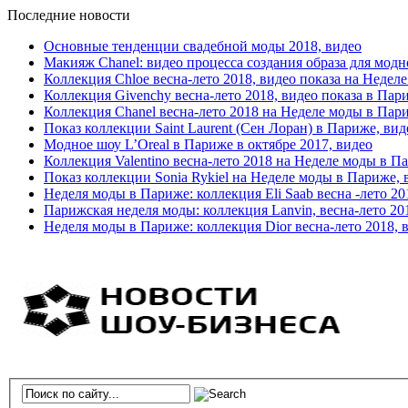
Последние новости
Основные тенденции свадебной моды 2018, видео
Макияж Chanel: видео процесса создания образа для модн
Коллекция Chloe весна-лето 2018, видео показа на Недел
Коллекция Givenchy весна-лето 2018, видео показа в Пар
Коллекция Chanel весна-лето 2018 на Неделе моды в Пар
Показ коллекции Saint Laurent (Сен Лоран) в Париже, вид
Модное шоу L’Oreal в Париже в октябре 2017, видео
Коллекция Valentino весна-лето 2018 на Неделе моды в П
Показ коллекции Sonia Rykiel на Неделе моды в Париже, 
Неделя моды в Париже: коллекция Eli Saab весна -лето 20
Парижская неделя моды: коллекция Lanvin, весна-лето 20
Неделя моды в Париже: коллекция Dior весна-лето 2018, 