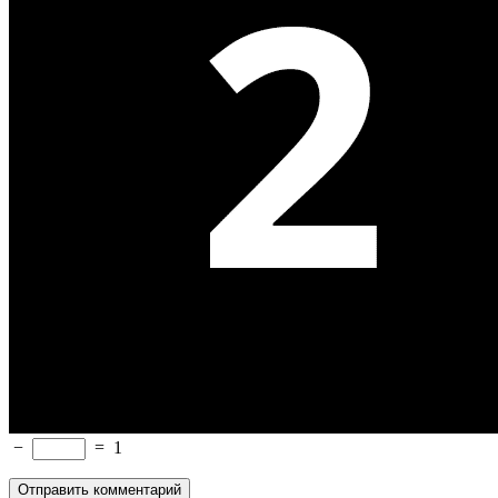
−
=
1