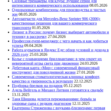
Силовые тренажеры для клуба: лучшие серии для
интенсивного коммерческого использования
08.05.2026
Одноразовые комбинезоны для производства и чистых
зон
08.05.2026
Автозапчасти для Mercedes-Benz Sprinter 906 (2006):
качественные решения для вашего коммерческого
транспорта
01.05.2026
Лизинг в России: почему бизнес выбирает автомобили и
технику в рассрочку
27.04.2026
Профессия event-менеджер: с чего начать и как добиться
успеха
09.04.2026
Работа курьером в Яндекс Еде: обзор условий и дохода в
2026 году
25.03.2026
Колье с плавающими бриллиантами: в чем секрет их
невероятной игры света при движении
24.03.2026
Дебетовая карта «Мир»: современный финансовый
инструмент для повседневной жизни
27.01.2026
Современная стоматологическая клиника: комфорт,
качество и уверенность в результате
22.12.2025
Подборка брелков на подарок
05.12.2025
Адель Вейгель и Михаил Литвин готовятся к свадьбе
13.11.2025
Таня Шишова делится переживаниями: борьба за
здоровье сына с редким диагнозом
12.11.2025
Екатерина Стриженова с внуками-близнецами: первая