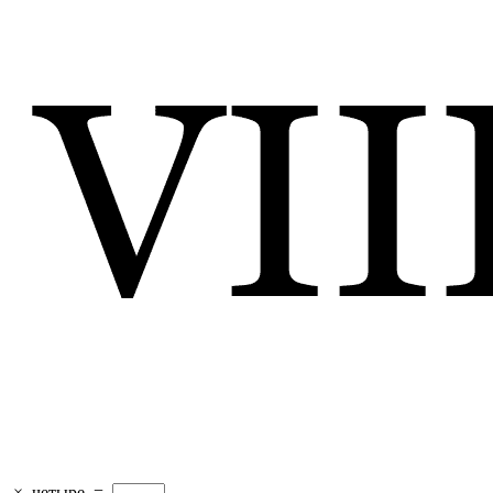
×
четыре
=