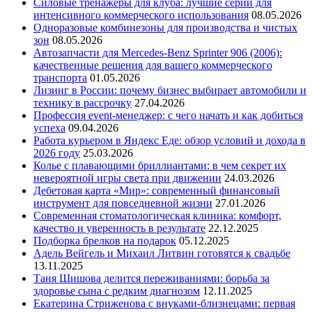
Силовые тренажеры для клуба: лучшие серии для
интенсивного коммерческого использования
08.05.2026
Одноразовые комбинезоны для производства и чистых
зон
08.05.2026
Автозапчасти для Mercedes-Benz Sprinter 906 (2006):
качественные решения для вашего коммерческого
транспорта
01.05.2026
Лизинг в России: почему бизнес выбирает автомобили и
технику в рассрочку
27.04.2026
Профессия event-менеджер: с чего начать и как добиться
успеха
09.04.2026
Работа курьером в Яндекс Еде: обзор условий и дохода в
2026 году
25.03.2026
Колье с плавающими бриллиантами: в чем секрет их
невероятной игры света при движении
24.03.2026
Дебетовая карта «Мир»: современный финансовый
инструмент для повседневной жизни
27.01.2026
Современная стоматологическая клиника: комфорт,
качество и уверенность в результате
22.12.2025
Подборка брелков на подарок
05.12.2025
Адель Вейгель и Михаил Литвин готовятся к свадьбе
13.11.2025
Таня Шишова делится переживаниями: борьба за
здоровье сына с редким диагнозом
12.11.2025
Екатерина Стриженова с внуками-близнецами: первая