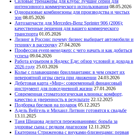
Силовые тренажеры для клуба: лучшие серии для
интенсивного коммерческого использования
08.05.2026
Одноразовые комбинезоны для производства и чистых
зон
08.05.2026
Автозапчасти для Mercedes-Benz Sprinter 906 (2006):
качественные решения для вашего коммерческого
транспорта
01.05.2026
Лизинг в России: почему бизнес выбирает автомобили и
технику в рассрочку
27.04.2026
Профессия event-менеджер: с чего начать и как добиться
успеха
09.04.2026
Работа курьером в Яндекс Еде: обзор условий и дохода в
2026 году
25.03.2026
Колье с плавающими бриллиантами: в чем секрет их
невероятной игры света при движении
24.03.2026
Дебетовая карта «Мир»: современный финансовый
инструмент для повседневной жизни
27.01.2026
Современная стоматологическая клиника: комфорт,
качество и уверенность в результате
22.12.2025
Подборка брелков на подарок
05.12.2025
Адель Вейгель и Михаил Литвин готовятся к свадьбе
13.11.2025
Таня Шишова делится переживаниями: борьба за
здоровье сына с редким диагнозом
12.11.2025
Екатерина Стриженова с внуками-близнецами: первая