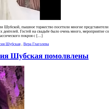
ии Шубской, пышное торжество посетили многие представители 
х деятелей. Гостей на свадьбе было очень много, мероприятие с
лассического покроя с […]
сия Шубская
,
Вера Глаголева
сия Шубская помолвлены