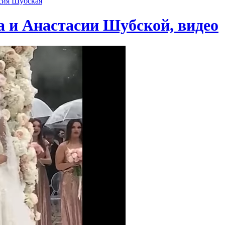
сия Шубская
 и Анастасии Шубской, видео