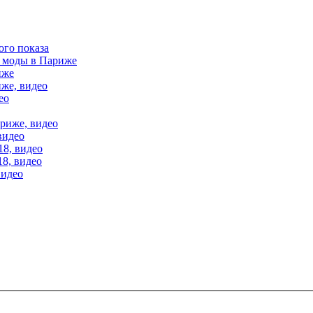
ого показа
е моды в Париже
иже
иже, видео
ео
ариже, видео
видео
18, видео
18, видео
видео