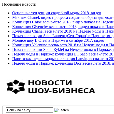
Последние новости
Основные тенденции свадебной моды 2018, видео
Макияж Chanel: видео процесса создания образа для модн
Коллекция Chloe весна-лето 2018, видео показа на Недел
Коллекция Givenchy весна-лето 2018, видео показа в Пар
Коллекция Chanel весна-лето 2018 на Неделе моды в Пар
Показ коллекции Saint Laurent (Сен Лоран) в Париже, вид
Модное шоу L’Oreal в Париже в октябре 2017, видео
Коллекция Valentino весна-лето 2018 на Неделе моды в П
Показ коллекции Sonia Rykiel на Неделе моды в Париже, 
Неделя моды в Париже: коллекция Eli Saab весна -лето 20
Парижская неделя моды: коллекция Lanvin, весна-лето 20
Неделя моды в Париже: коллекция Dior весна-лето 2018, 