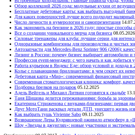
Встроенный холодильник: главные правила ухода, чтобы
Обзор коллекций 2026 года: модульные кухни от ведущи
Бесплатные дебетовые карты: как выбрать выгодный бан
Для каких поверхностей лучше всего подходит малярный
Число личности в нумерологии и самопрезентация
14.07.
Как экономить на бензине в 2026 году: простые способы
Все о создании уникального мерча для бизнеса
08.05.2026
Силовые тренажеры для клуба: лучшие серии для интенс
Одноразовые комбинезоны для производства и чистых зо
Автозапчасти для Mercedes-Benz Sprinter 906 (2006): кач
Лизинг в России: почему бизнес выбирает автомобили и 
Профессия event-менеджер: с чего начать и как добиться 
Работа курьером в Яндекс Еде: обзор условий и дохода в 
Колье с плавающими бриллиантами: в чем секрет их нев
Дебетовая карта «Мир»: современный финансовый инстр
Современная стоматологическая клиника: комфорт, качест
Подборка брелков на подарок
05.12.2025
Адель Вейгель и Михаил Литвин готовятся к свадьбе
13.
Таня Шишова делится переживаниями: борьба за здоровь
Екатерина Стриженова с внуками-близнецами: первая дво
Друг МотоТани раскрыл детали ДТП, унесшего жизнь из
Как выбрать тушь Vivienne Sabo
09.11.2025
Возвращение Леры Кудрявцевой оживило атмосферу в «
Шоу «Звезды в джунглях»: новые участники и экстремал