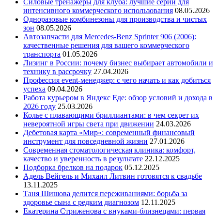
Силовые тренажеры для клуба: лучшие серии для
интенсивного коммерческого использования
08.05.2026
Одноразовые комбинезоны для производства и чистых
зон
08.05.2026
Автозапчасти для Mercedes-Benz Sprinter 906 (2006):
качественные решения для вашего коммерческого
транспорта
01.05.2026
Лизинг в России: почему бизнес выбирает автомобили и
технику в рассрочку
27.04.2026
Профессия event-менеджер: с чего начать и как добиться
успеха
09.04.2026
Работа курьером в Яндекс Еде: обзор условий и дохода в
2026 году
25.03.2026
Колье с плавающими бриллиантами: в чем секрет их
невероятной игры света при движении
24.03.2026
Дебетовая карта «Мир»: современный финансовый
инструмент для повседневной жизни
27.01.2026
Современная стоматологическая клиника: комфорт,
качество и уверенность в результате
22.12.2025
Подборка брелков на подарок
05.12.2025
Адель Вейгель и Михаил Литвин готовятся к свадьбе
13.11.2025
Таня Шишова делится переживаниями: борьба за
здоровье сына с редким диагнозом
12.11.2025
Екатерина Стриженова с внуками-близнецами: первая