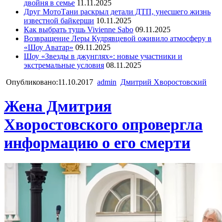
двойня в семье
11.11.2025
Друг МотоТани раскрыл детали ДТП, унесшего жизнь
известной байкерши
10.11.2025
Как выбрать тушь Vivienne Sabo
09.11.2025
Возвращение Леры Кудрявцевой оживило атмосферу в
«Шоу Аватар»
09.11.2025
Шоу «Звезды в джунглях»: новые участники и
экстремальные условия
08.11.2025
Опубликовано:11.10.2017
admin
Дмитрий Хворостовский
Жена Дмитрия
Хворостовского опровергла
информацию о его смерти