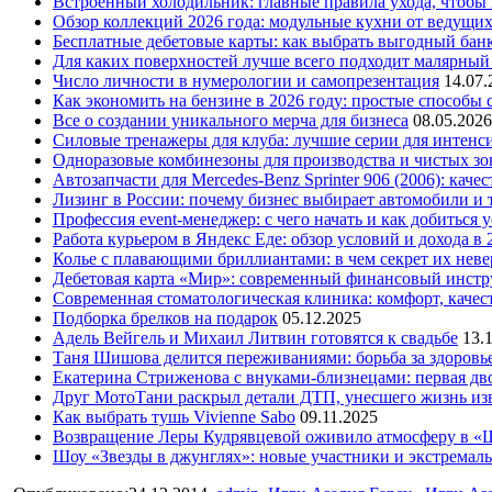
Встроенный холодильник: главные правила ухода, чтобы
Обзор коллекций 2026 года: модульные кухни от ведущи
Бесплатные дебетовые карты: как выбрать выгодный бан
Для каких поверхностей лучше всего подходит малярный
Число личности в нумерологии и самопрезентация
14.07.
Как экономить на бензине в 2026 году: простые способы
Все о создании уникального мерча для бизнеса
08.05.2026
Силовые тренажеры для клуба: лучшие серии для интенс
Одноразовые комбинезоны для производства и чистых зо
Автозапчасти для Mercedes-Benz Sprinter 906 (2006): кач
Лизинг в России: почему бизнес выбирает автомобили и 
Профессия event-менеджер: с чего начать и как добиться 
Работа курьером в Яндекс Еде: обзор условий и дохода в 
Колье с плавающими бриллиантами: в чем секрет их нев
Дебетовая карта «Мир»: современный финансовый инстр
Современная стоматологическая клиника: комфорт, качест
Подборка брелков на подарок
05.12.2025
Адель Вейгель и Михаил Литвин готовятся к свадьбе
13.
Таня Шишова делится переживаниями: борьба за здоровь
Екатерина Стриженова с внуками-близнецами: первая дво
Друг МотоТани раскрыл детали ДТП, унесшего жизнь из
Как выбрать тушь Vivienne Sabo
09.11.2025
Возвращение Леры Кудрявцевой оживило атмосферу в «
Шоу «Звезды в джунглях»: новые участники и экстремал