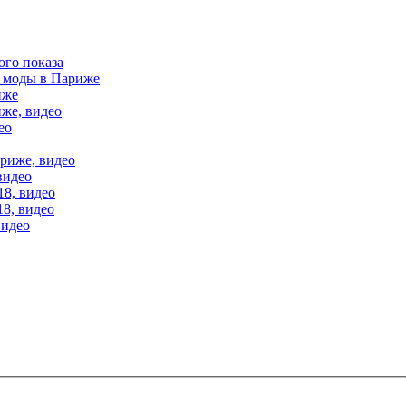
ого показа
е моды в Париже
иже
иже, видео
ео
ариже, видео
видео
18, видео
18, видео
видео