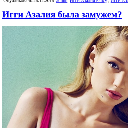
Опубликовано:24.12.2014
admin
Игги Азалия Fancy
,
Игги Аза
Игги Азалия была замужем?