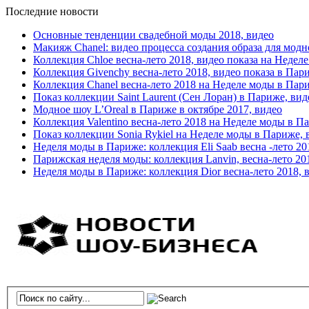
Последние новости
Основные тенденции свадебной моды 2018, видео
Макияж Chanel: видео процесса создания образа для модн
Коллекция Chloe весна-лето 2018, видео показа на Недел
Коллекция Givenchy весна-лето 2018, видео показа в Пар
Коллекция Chanel весна-лето 2018 на Неделе моды в Пар
Показ коллекции Saint Laurent (Сен Лоран) в Париже, вид
Модное шоу L’Oreal в Париже в октябре 2017, видео
Коллекция Valentino весна-лето 2018 на Неделе моды в П
Показ коллекции Sonia Rykiel на Неделе моды в Париже, 
Неделя моды в Париже: коллекция Eli Saab весна -лето 20
Парижская неделя моды: коллекция Lanvin, весна-лето 20
Неделя моды в Париже: коллекция Dior весна-лето 2018, 