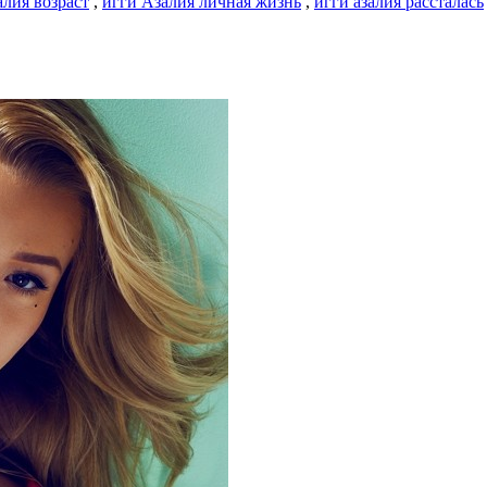
лия возраст
,
игги Азалия личная жизнь
,
игги азалия рассталась