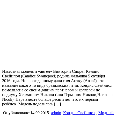
Известная модель и «ангел» Виктории Сикрет Кэндис
Свейнпол (Candice Swanepoel) родила мальчика 5 октября
2016 года. Новорожденному дали имя Анэку (Anacã), это
название какого-то вида бразильских птиц. Кэндис Свейнпол
помолвлена со своим давним партнером и коллегой по
подиуму Херманном Николи (или Германом Николи,Hermann
Nicoli). Пара вместе больше десяти лет, это их первый
ребёнок. Модель поделилась […]
Опубликовано:14.09.2015
admin
Кэндис Свейнпол
,
Модный