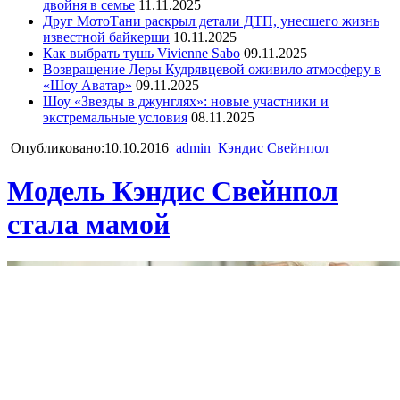
двойня в семье
11.11.2025
Друг МотоТани раскрыл детали ДТП, унесшего жизнь
известной байкерши
10.11.2025
Как выбрать тушь Vivienne Sabo
09.11.2025
Возвращение Леры Кудрявцевой оживило атмосферу в
«Шоу Аватар»
09.11.2025
Шоу «Звезды в джунглях»: новые участники и
экстремальные условия
08.11.2025
Опубликовано:10.10.2016
admin
Кэндис Свейнпол
Модель Кэндис Свейнпол
стала мамой