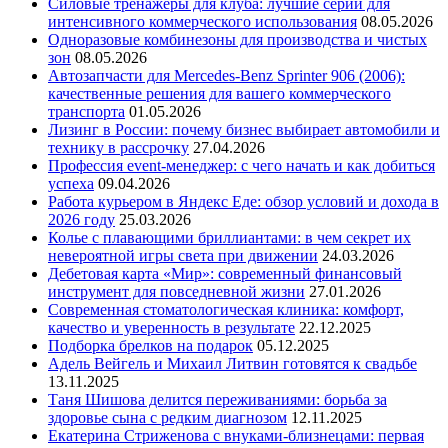
Силовые тренажеры для клуба: лучшие серии для
интенсивного коммерческого использования
08.05.2026
Одноразовые комбинезоны для производства и чистых
зон
08.05.2026
Автозапчасти для Mercedes-Benz Sprinter 906 (2006):
качественные решения для вашего коммерческого
транспорта
01.05.2026
Лизинг в России: почему бизнес выбирает автомобили и
технику в рассрочку
27.04.2026
Профессия event-менеджер: с чего начать и как добиться
успеха
09.04.2026
Работа курьером в Яндекс Еде: обзор условий и дохода в
2026 году
25.03.2026
Колье с плавающими бриллиантами: в чем секрет их
невероятной игры света при движении
24.03.2026
Дебетовая карта «Мир»: современный финансовый
инструмент для повседневной жизни
27.01.2026
Современная стоматологическая клиника: комфорт,
качество и уверенность в результате
22.12.2025
Подборка брелков на подарок
05.12.2025
Адель Вейгель и Михаил Литвин готовятся к свадьбе
13.11.2025
Таня Шишова делится переживаниями: борьба за
здоровье сына с редким диагнозом
12.11.2025
Екатерина Стриженова с внуками-близнецами: первая