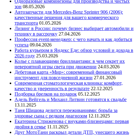
Одноразовые комбинезоны для производства и чистых
зон
08.05.2026
Автозапчасти для Mercedes-Benz Sprinter 906 (2006):
качественные решения для вашего коммерческого
транспорта
01.05.2026
Лизинг в России: почему бизнес выбирает автомобили и
технику в рассрочку
27.04.2026
Профессия event-менеджер: с чего начать и как добиться
успеха
09.04.2026
Работа курьером в Яндекс Еде: обзор условий и дохода в
2026 году
25.03.2026
Колье с плавающими бриллиантами: в чем секрет их
невероятной игры света при движении
24.03.2026
Дебетовая карта «Мир»: современный финансовый
инструмент для повседневной жизни
27.01.2026
Современная стоматологическая клиника: комфорт,
качество и уверенность в результате
22.12.2025
Подборка брелков на подарок
05.12.2025
Адель Вейгель и Михаил Литвин готовятся к свадьбе
13.11.2025
Таня Шишова делится переживаниями: борьба за
здоровье сына с редким диагнозом
12.11.2025
Екатерина Стриженова с внуками-близнецами: первая
двойня в семье
11.11.2025
Друг МотоТани раскрыл детали ДТП, унесшего жизнь