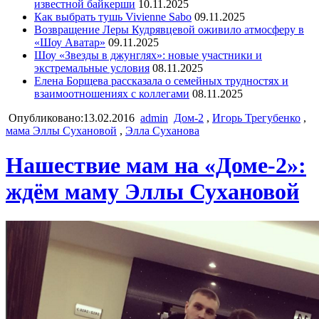
известной байкерши
10.11.2025
Как выбрать тушь Vivienne Sabo
09.11.2025
Возвращение Леры Кудрявцевой оживило атмосферу в
«Шоу Аватар»
09.11.2025
Шоу «Звезды в джунглях»: новые участники и
экстремальные условия
08.11.2025
Елена Борщева рассказала о семейных трудностях и
взаимоотношениях с коллегами
08.11.2025
Опубликовано:13.02.2016
admin
Дом-2
,
Игорь Трегубенко
,
мама Эллы Сухановой
,
Элла Суханова
Нашествие мам на «Доме-2»:
ждём маму Эллы Сухановой