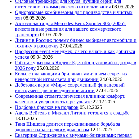
Силовые тренажеры для клуба: лучшие серии для
интенсивного коммерческого использования
08.05.2026
Одноразовые комбинезоны для производства и чистых
зон
08.05.2026
Автозапчасти для Mercedes-Benz Sprinter 906 (2006):
качественные решения для вашего коммерческого
транспорта
01.05.2026
Лизинг в России: почему бизнес выбирает автомобили и
технику в рассрочку
27.04.2026
Профессия event-менеджер: с чего начать и как добиться
успеха
09.04.2026
Работа курьером в Яндекс Еде: обзор условий и дохода в
2026 году
25.03.2026
Колье с плавающими бриллиантами: в чем секрет их
невероятной игры света при движении
24.03.2026
Дебетовая карта «Мир»: современный финансовый
инструмент для повседневной жизни
27.01.2026
Современная стоматологическая клиника: комфорт,
качество и уверенность в результате
22.12.2025
Подборка брелков на подарок
05.12.2025
Адель Вейгель и Михаил Литвин готовятся к свадьбе
13.11.2025
Таня Шишова делится переживаниями: борьба за
здоровье сына с редким диагнозом
12.11.2025
Екатерина Стриженова с внуками-близнецами: первая