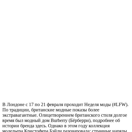
В Лондоне с 17 по 21 февраля проходит Неделя моды (#LFW).
По традиции, британские модные показы более
экстравагантные. Олицетворением британского стиля долгое
время был модный дом Burberry (Бёрберри), подробнее об
истории бренда здесь. Однако в этом году коллекция
модельера Кристофера Бэйли разочаровала: странные наряды