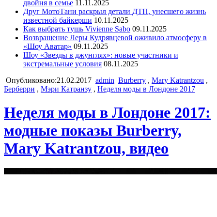
двойня в семье
11.11.2025
Друг МотоТани раскрыл детали ДТП, унесшего жизнь
известной байкерши
10.11.2025
Как выбрать тушь Vivienne Sabo
09.11.2025
Возвращение Леры Кудрявцевой оживило атмосферу в
«Шоу Аватар»
09.11.2025
Шоу «Звезды в джунглях»: новые участники и
экстремальные условия
08.11.2025
Опубликовано:21.02.2017
admin
Burberry
,
Mary Katrantzou
,
Берберри
,
Мэри Катранзу
,
Неделя моды в Лондоне 2017
Неделя моды в Лондоне 2017:
модные показы Burberry,
Mary Katrantzou, видео