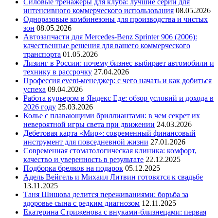
Силовые тренажеры для клуба: лучшие серии для
интенсивного коммерческого использования
08.05.2026
Одноразовые комбинезоны для производства и чистых
зон
08.05.2026
Автозапчасти для Mercedes-Benz Sprinter 906 (2006):
качественные решения для вашего коммерческого
транспорта
01.05.2026
Лизинг в России: почему бизнес выбирает автомобили и
технику в рассрочку
27.04.2026
Профессия event-менеджер: с чего начать и как добиться
успеха
09.04.2026
Работа курьером в Яндекс Еде: обзор условий и дохода в
2026 году
25.03.2026
Колье с плавающими бриллиантами: в чем секрет их
невероятной игры света при движении
24.03.2026
Дебетовая карта «Мир»: современный финансовый
инструмент для повседневной жизни
27.01.2026
Современная стоматологическая клиника: комфорт,
качество и уверенность в результате
22.12.2025
Подборка брелков на подарок
05.12.2025
Адель Вейгель и Михаил Литвин готовятся к свадьбе
13.11.2025
Таня Шишова делится переживаниями: борьба за
здоровье сына с редким диагнозом
12.11.2025
Екатерина Стриженова с внуками-близнецами: первая