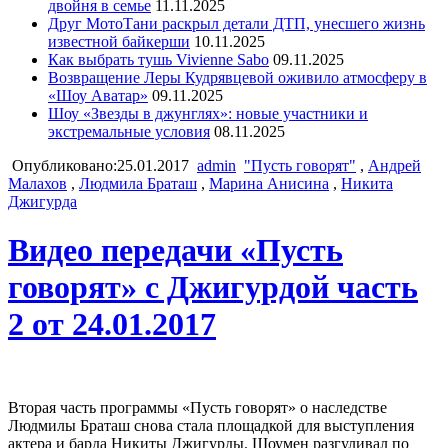
двойня в семье
11.11.2025
Друг МотоТани раскрыл детали ДТП, унесшего жизнь
известной байкерши
10.11.2025
Как выбрать тушь Vivienne Sabo
09.11.2025
Возвращение Леры Кудрявцевой оживило атмосферу в
«Шоу Аватар»
09.11.2025
Шоу «Звезды в джунглях»: новые участники и
экстремальные условия
08.11.2025
Опубликовано:25.01.2017
admin
"Пусть говорят"
,
Андрей
Малахов
,
Людмила Браташ
,
Марина Анисина
,
Никита
Джигурда
Видео передачи «Пусть
говорят» с Джигурдой часть
2 от 24.01.2017
Вторая часть программы «Пусть говорят» о наследстве
Людмилы Браташ снова стала площадкой для выступления
актера и барда Никиты Джигурды. Шоумен разгуливал по