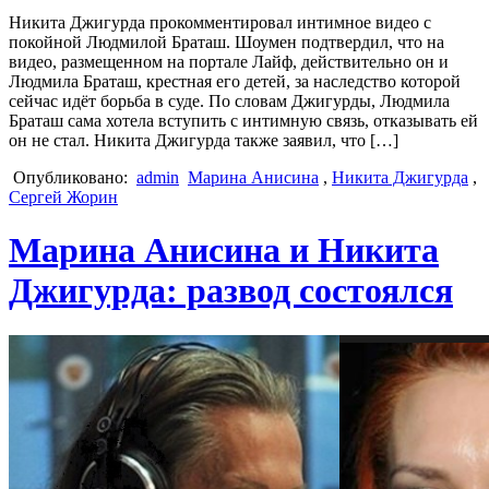
Никита Джигурда прокомментировал интимное видео с
покойной Людмилой Браташ. Шоумен подтвердил, что на
видео, размещенном на портале Лайф, действительно он и
Людмила Браташ, крестная его детей, за наследство которой
сейчас идёт борьба в суде. По словам Джигурды, Людмила
Браташ сама хотела вступить с интимную связь, отказывать ей
он не стал. Никита Джигурда также заявил, что […]
Опубликовано:
admin
Марина Анисина
,
Никита Джигурда
,
Сергей Жорин
Марина Анисина и Никита
Джигурда: развод состоялся