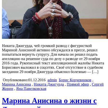
Никита Джигурда, чей громкий развод с фигуристкой
Мариной Анисиной активно обсуждался в прессе, решил
попытаться вернуть супругу. Для начала он решил подать
апелляцию на решение суда по делу о разводе от 29 ноября
2016 года. Рукописный текст апелляционной жалобы Никита
Борисович выложил в соцсетях. Своё отсутствие в судебном
заседании 29 ноября Джигурда объяснил болезнью — […]
Опубликовано:01.12.2016
admin
Борис Корчевников
,
Марина Анисина
,
Никита Джигурда
,
Прямой эфир
,
Сергей
Жорин
,
Яна Павелковская
Марина Анисина о жизни с