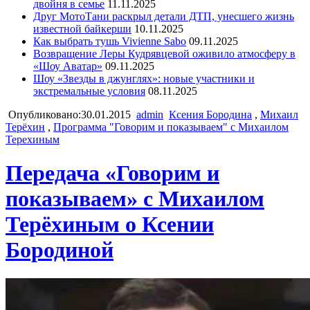
двойня в семье
11.11.2025
Друг МотоТани раскрыл детали ДТП, унесшего жизнь
известной байкерши
10.11.2025
Как выбрать тушь Vivienne Sabo
09.11.2025
Возвращение Леры Кудрявцевой оживило атмосферу в
«Шоу Аватар»
09.11.2025
Шоу «Звезды в джунглях»: новые участники и
экстремальные условия
08.11.2025
Опубликовано:30.01.2015
admin
Ксения Бородина
,
Михаил
Терёхин
,
Программа "Говорим и показываем" с Михаилом
Терехиным
Передача «Говорим и
показываем» с Михаилом
Терёхиным о Ксении
Бородиной