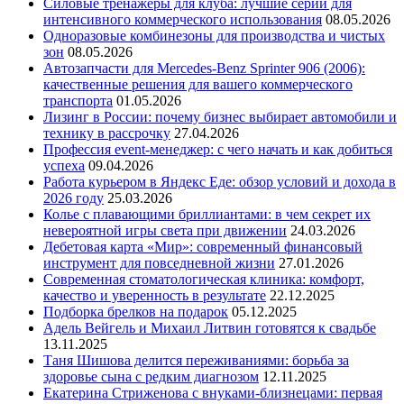
Силовые тренажеры для клуба: лучшие серии для
интенсивного коммерческого использования
08.05.2026
Одноразовые комбинезоны для производства и чистых
зон
08.05.2026
Автозапчасти для Mercedes-Benz Sprinter 906 (2006):
качественные решения для вашего коммерческого
транспорта
01.05.2026
Лизинг в России: почему бизнес выбирает автомобили и
технику в рассрочку
27.04.2026
Профессия event-менеджер: с чего начать и как добиться
успеха
09.04.2026
Работа курьером в Яндекс Еде: обзор условий и дохода в
2026 году
25.03.2026
Колье с плавающими бриллиантами: в чем секрет их
невероятной игры света при движении
24.03.2026
Дебетовая карта «Мир»: современный финансовый
инструмент для повседневной жизни
27.01.2026
Современная стоматологическая клиника: комфорт,
качество и уверенность в результате
22.12.2025
Подборка брелков на подарок
05.12.2025
Адель Вейгель и Михаил Литвин готовятся к свадьбе
13.11.2025
Таня Шишова делится переживаниями: борьба за
здоровье сына с редким диагнозом
12.11.2025
Екатерина Стриженова с внуками-близнецами: первая