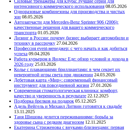
Силовые тренажеры для клуба: лучшие серии для
интенсивного коммерческого использования
08.05.2026
Одноразовые комбинезоны для производства и чистых
зон
08.05.2026
Автозапчасти для Mercedes-Benz Sprinter 906 (2006):
качественные решения для вашего коммерческого
транспорта
01.05.2026
Лизинг в России: почему бизнес выбирает автомобили и
технику в рассрочку
27.04.2026
Профессия event-менеджер: с чего начать и как добиться
успеха
09.04.2026
Работа курьером в Яндекс Еде: обзор условий и дохода в
2026 году
25.03.2026
Колье с плавающими бриллиантами: в чем секрет их
невероятной игры света при движении
24.03.2026
Дебетовая карта «Мир»: современный финансовый
инструмент для повседневной жизни
27.01.2026
Современная стоматологическая клиника: комфорт,
качество и уверенность в результате
22.12.2025
Подборка брелков на подарок
05.12.2025
Адель Вейгель и Михаил Литвин готовятся к свадьбе
13.11.2025
Таня Шишова делится переживаниями: борьба за
здоровье сына с редким диагнозом
12.11.2025
Екатерина Стриженова с внуками-близнецами: первая