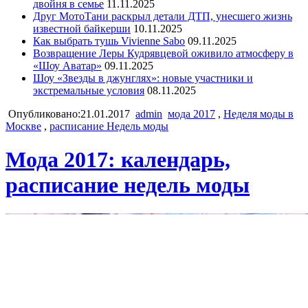
двойня в семье
11.11.2025
Друг МотоТани раскрыл детали ДТП, унесшего жизнь
известной байкерши
10.11.2025
Как выбрать тушь Vivienne Sabo
09.11.2025
Возвращение Леры Кудрявцевой оживило атмосферу в
«Шоу Аватар»
09.11.2025
Шоу «Звезды в джунглях»: новые участники и
экстремальные условия
08.11.2025
Опубликовано:21.01.2017
admin
мода 2017
,
Неделя моды в
Москве
,
расписание Недель моды
Мода 2017: календарь,
расписание недель моды