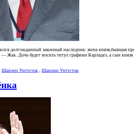
оявился долгожданный законный наследник: жена князя,бывшая 
— Жак. Дочь будет носить титул графини Карладез, а сын князя 
,
Шарлен Уиттсток
,
Шарлин Уиттсток
ёнка