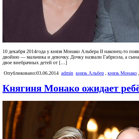
10 декабря 2014года у князя Монако Альбера II наконец-то п
двойню — мальчика и девочку. Дочку назвали Габриэла, а сына 
двое внебрачных детей от […]
Опубликовано:03.06.2014
admin
князь Альбер
,
князь Монако
Княгиня Монако ожидает реб