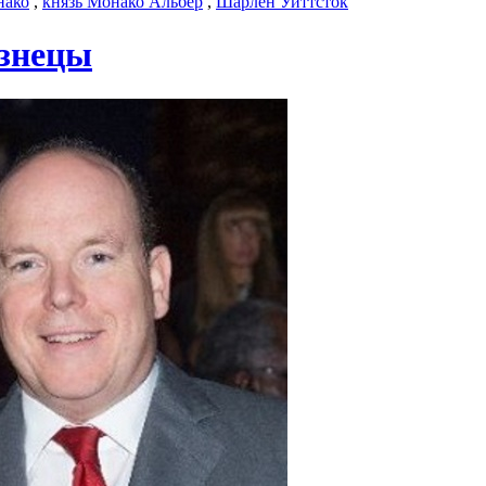
нако
,
князь Монако Альбер
,
Шарлен Уиттсток
изнецы