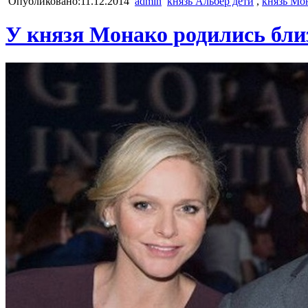
Опубликовано:11.12.2014
admin
князь Альбер дети
,
князь Мо
У князя Монако родились бл