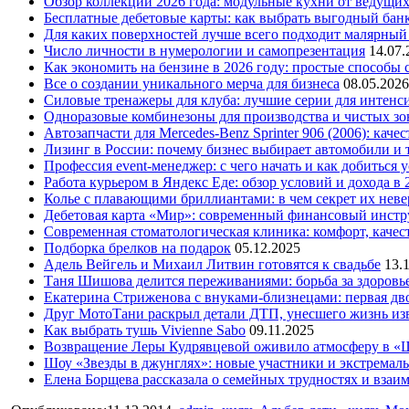
Обзор коллекций 2026 года: модульные кухни от ведущи
Бесплатные дебетовые карты: как выбрать выгодный бан
Для каких поверхностей лучше всего подходит малярный
Число личности в нумерологии и самопрезентация
14.07.
Как экономить на бензине в 2026 году: простые способы
Все о создании уникального мерча для бизнеса
08.05.2026
Силовые тренажеры для клуба: лучшие серии для интенс
Одноразовые комбинезоны для производства и чистых зо
Автозапчасти для Mercedes-Benz Sprinter 906 (2006): кач
Лизинг в России: почему бизнес выбирает автомобили и 
Профессия event-менеджер: с чего начать и как добиться 
Работа курьером в Яндекс Еде: обзор условий и дохода в 
Колье с плавающими бриллиантами: в чем секрет их нев
Дебетовая карта «Мир»: современный финансовый инстр
Современная стоматологическая клиника: комфорт, качест
Подборка брелков на подарок
05.12.2025
Адель Вейгель и Михаил Литвин готовятся к свадьбе
13.
Таня Шишова делится переживаниями: борьба за здоровь
Екатерина Стриженова с внуками-близнецами: первая дво
Друг МотоТани раскрыл детали ДТП, унесшего жизнь из
Как выбрать тушь Vivienne Sabo
09.11.2025
Возвращение Леры Кудрявцевой оживило атмосферу в «
Шоу «Звезды в джунглях»: новые участники и экстремал
Елена Борщева рассказала о семейных трудностях и взаи