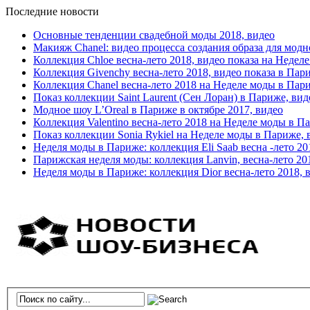
Последние новости
Основные тенденции свадебной моды 2018, видео
Макияж Chanel: видео процесса создания образа для модн
Коллекция Chloe весна-лето 2018, видео показа на Недел
Коллекция Givenchy весна-лето 2018, видео показа в Пар
Коллекция Chanel весна-лето 2018 на Неделе моды в Пар
Показ коллекции Saint Laurent (Сен Лоран) в Париже, вид
Модное шоу L’Oreal в Париже в октябре 2017, видео
Коллекция Valentino весна-лето 2018 на Неделе моды в П
Показ коллекции Sonia Rykiel на Неделе моды в Париже, 
Неделя моды в Париже: коллекция Eli Saab весна -лето 20
Парижская неделя моды: коллекция Lanvin, весна-лето 20
Неделя моды в Париже: коллекция Dior весна-лето 2018, 