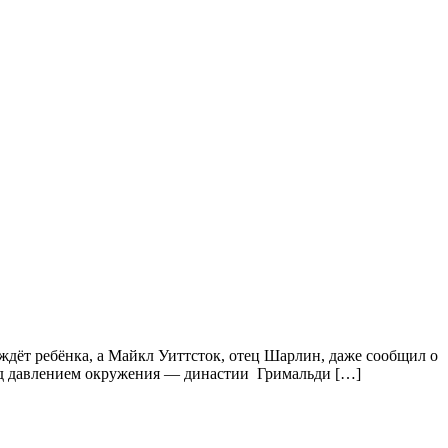
ждёт ребёнка, а Майкл Уиттсток, отец Шарлин, даже сообщил о
г под давлением окружения — династии Гримальди […]