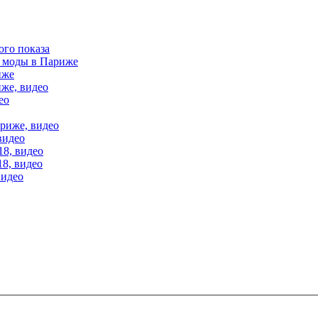
ого показа
е моды в Париже
иже
иже, видео
ео
ариже, видео
видео
18, видео
18, видео
видео