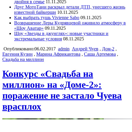
двойня в семье
11.11.2025
Друг МотоТани раскрыл детали ДТП, унесшего жизнь
известной байкерши
10.11.2025
Как выбрать тушь Vivienne Sabo
09.11.2025
Возвращение Леры Кудрявцевой оживило атмосферу в
«Шоу Аватар»
09.11.2025
Шоу «Звезды в джунглях»: новые участники и
экстремальные условия
08.11.2025
Опубликовано:06.02.2017
admin
Андрей Чуев
,
Дом-2
,
Евгения Кузин
,
Марина Африкантова
,
Саша Артемова
,
Свадьба на миллион
Конкурс «Свадьба на
миллион» на «Доме-2»:
поражение не застало Чуева
врасплох