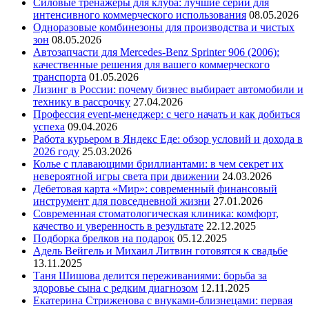
Силовые тренажеры для клуба: лучшие серии для
интенсивного коммерческого использования
08.05.2026
Одноразовые комбинезоны для производства и чистых
зон
08.05.2026
Автозапчасти для Mercedes-Benz Sprinter 906 (2006):
качественные решения для вашего коммерческого
транспорта
01.05.2026
Лизинг в России: почему бизнес выбирает автомобили и
технику в рассрочку
27.04.2026
Профессия event-менеджер: с чего начать и как добиться
успеха
09.04.2026
Работа курьером в Яндекс Еде: обзор условий и дохода в
2026 году
25.03.2026
Колье с плавающими бриллиантами: в чем секрет их
невероятной игры света при движении
24.03.2026
Дебетовая карта «Мир»: современный финансовый
инструмент для повседневной жизни
27.01.2026
Современная стоматологическая клиника: комфорт,
качество и уверенность в результате
22.12.2025
Подборка брелков на подарок
05.12.2025
Адель Вейгель и Михаил Литвин готовятся к свадьбе
13.11.2025
Таня Шишова делится переживаниями: борьба за
здоровье сына с редким диагнозом
12.11.2025
Екатерина Стриженова с внуками-близнецами: первая