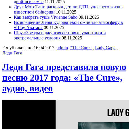
двойня в семье
11.11.2025
Друг МотоТани раскрыл детали ДТП, унесшего жизнь
известной байкерши
10.11.2025
Как выбрать тушь Vivienne Sabo
09.11.2025
Возвращение Леры Кудрявцевой оживило атмосферу в
«Шоу Аватар»
09.11.2025
Шоу «Звезды в джунглях»: новые участники и
экстремальные условия
08.11.2025
Опубликовано:16.04.2017
admin
"The Cure"
,
Lady Gaga
,
Леди Гага
Леди Гага представила новую
песню 2017 года: «The Cure»,
аудио, видео