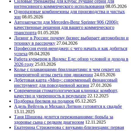
Силовые тренажеры для клуба: лучшие серии для
интенсивного коммерческого использования
08.05.2026
Одноразовые комбинезоны для производства и чистых
зон
08.05.2026
Автозапчасти для Mercedes-Benz Sprinter 906 (2006):
качественные решения для вашего коммерческого
транспорта
01.05.2026
Лизинг в России: почему бизнес выбирает автомобили и
технику в рассрочку
27.04.2026
Профессия event-менеджер: с чего начать и как добиться
успеха
09.04.2026
Работа курьером в Яндекс Еде: обзор условий и дохода в
2026 году
25.03.2026
Колье с плавающими бриллиантами: в чем секрет их
невероятной игры света при движении
24.03.2026
Дебетовая карта «Мир»: современный финансовый
инструмент для повседневной жизни
27.01.2026
Современная стоматологическая клиника: комфорт,
качество и уверенность в результате
22.12.2025
Подборка брелков на подарок
05.12.2025
Адель Вейгель и Михаил Литвин готовятся к свадьбе
13.11.2025
Таня Шишова делится переживаниями: борьба за
здоровье сына с редким диагнозом
12.11.2025
Екатерина Стриженова с внуками-близнецами: первая