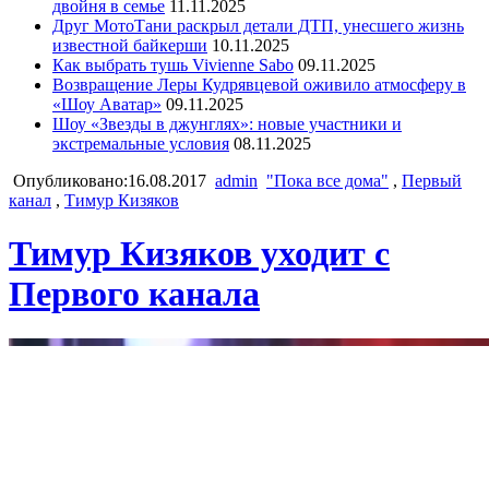
двойня в семье
11.11.2025
Друг МотоТани раскрыл детали ДТП, унесшего жизнь
известной байкерши
10.11.2025
Как выбрать тушь Vivienne Sabo
09.11.2025
Возвращение Леры Кудрявцевой оживило атмосферу в
«Шоу Аватар»
09.11.2025
Шоу «Звезды в джунглях»: новые участники и
экстремальные условия
08.11.2025
Опубликовано:16.08.2017
admin
"Пока все дома"
,
Первый
канал
,
Тимур Кизяков
Тимур Кизяков уходит с
Первого канала