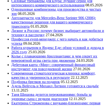
Силовые тренажеры для клуба: лучшие серии для
интенсивного коммерческого использования
08.05.2026
Одноразовые комбинезоны для производства и чистых
зон
08.05.2026
Автозапчасти для Mercedes-Benz Sprinter 906 (2006):
качественные решения для вашего коммерческого
транспорта
01.05.2026
Лизинг в России: почему бизнес выбирает автомобили и
технику в рассрочку
27.04.2026
Профессия event-менеджер: с чего начать и как добиться
успеха
09.04.2026
Работа курьером в Яндекс Еде: обзор условий и дохода в
2026 году
25.03.2026
Колье с плавающими бриллиантами: в чем секрет их
невероятной игры света при движении
24.03.2026
Дебетовая карта «Мир»: современный финансовый
инструмент для повседневной жизни
27.01.2026
Современная стоматологическая клиника: комфорт,
качество и уверенность в результате
22.12.2025
Подборка брелков на подарок
05.12.2025
Адель Вейгель и Михаил Литвин готовятся к свадьбе
13.11.2025
Таня Шишова делится переживаниями: борьба за
здоровье сына с редким диагнозом
12.11.2025
Екатерина Стриженова с внуками-близнецами: первая