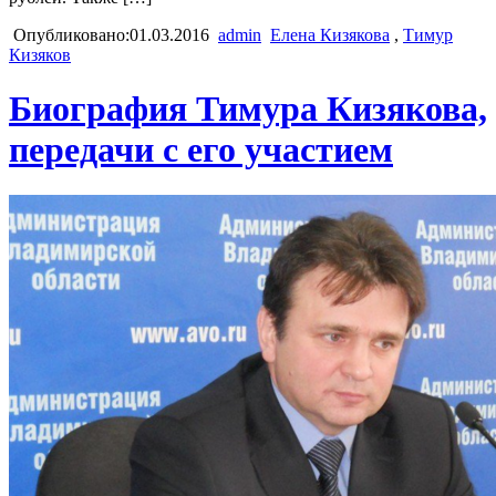
Опубликовано:01.03.2016
admin
Елена Кизякова
,
Тимур
Кизяков
Биография Тимура Кизякова,
передачи с его участием