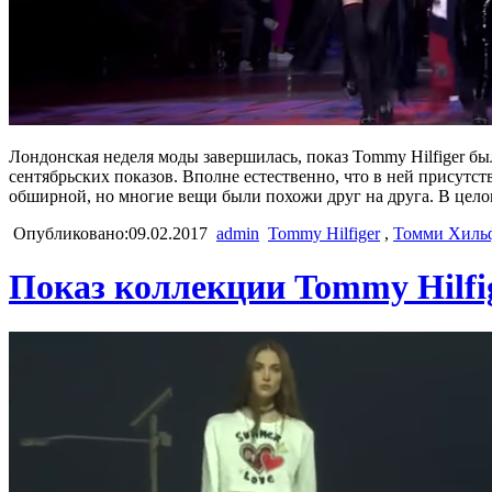
Лондонская неделя моды завершилась, показ Tommy Hilfiger бы
сентябрьских показов. Вполне естественно, что в ней присутс
обширной, но многие вещи были похожи друг на друга. В цел
Опубликовано:09.02.2017
admin
Tommy Hilfiger
,
Томми Хиль
Показ коллекции Tommy Hilfig