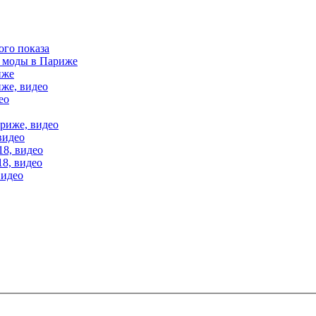
ого показа
е моды в Париже
иже
иже, видео
ео
ариже, видео
видео
18, видео
18, видео
видео