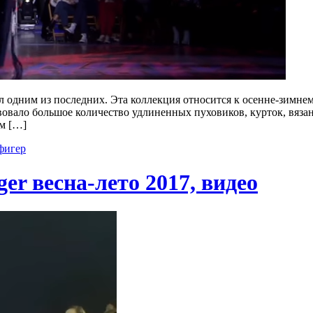
л одним из последних. Эта коллекция относится к осенне-зимнем
твовало большое количество удлиненных пуховиков, курток, вяз
ом […]
фигер
er весна-лето 2017, видео