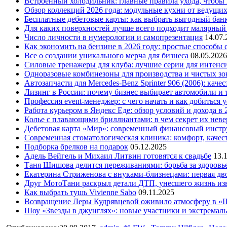
Встроенный холодильник: главные правила ухода, чтобы
Обзор коллекций 2026 года: модульные кухни от ведущи
Бесплатные дебетовые карты: как выбрать выгодный бан
Для каких поверхностей лучше всего подходит малярный
Число личности в нумерологии и самопрезентация
14.07.
Как экономить на бензине в 2026 году: простые способы
Все о создании уникального мерча для бизнеса
08.05.2026
Силовые тренажеры для клуба: лучшие серии для интенс
Одноразовые комбинезоны для производства и чистых зо
Автозапчасти для Mercedes-Benz Sprinter 906 (2006): кач
Лизинг в России: почему бизнес выбирает автомобили и 
Профессия event-менеджер: с чего начать и как добиться 
Работа курьером в Яндекс Еде: обзор условий и дохода в 
Колье с плавающими бриллиантами: в чем секрет их нев
Дебетовая карта «Мир»: современный финансовый инстр
Современная стоматологическая клиника: комфорт, качест
Подборка брелков на подарок
05.12.2025
Адель Вейгель и Михаил Литвин готовятся к свадьбе
13.
Таня Шишова делится переживаниями: борьба за здоровь
Екатерина Стриженова с внуками-близнецами: первая дво
Друг МотоТани раскрыл детали ДТП, унесшего жизнь из
Как выбрать тушь Vivienne Sabo
09.11.2025
Возвращение Леры Кудрявцевой оживило атмосферу в «
Шоу «Звезды в джунглях»: новые участники и экстремал