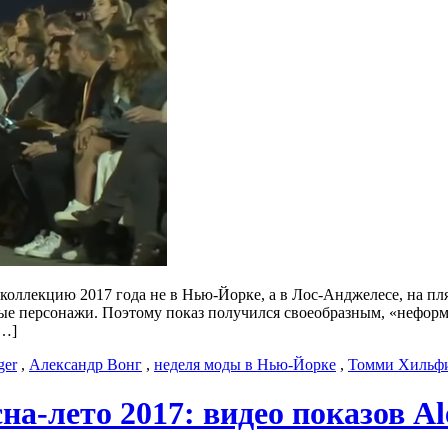
оллекцию 2017 года не в Нью-Йорке, а в Лос-Анджелесе, на пля
ые персонажи. Поэтому показ получился своеобразным, «неформ
[…]
ger
,
Александр Вонг
,
неделя моды в Нью-Йорке
,
Томми Хильф
а-лето 2017: видео показов Al