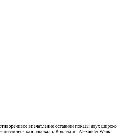
ротиворечивое впечатление оставили показы двух широко
ба дизайнера разочаровали. Коллекция Alexander Wang