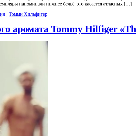
земпляры напоминали нижнее бельё, это касается атласных […]
ид
,
Томми Хильфигер
о аромата Tommy Hilfiger «The