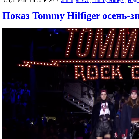
Опубликовано:20.09.2017
admin
#LFW
,
Tommy Hilfiger
,
Неде
Показ Tommy Hilfiger осень-зи