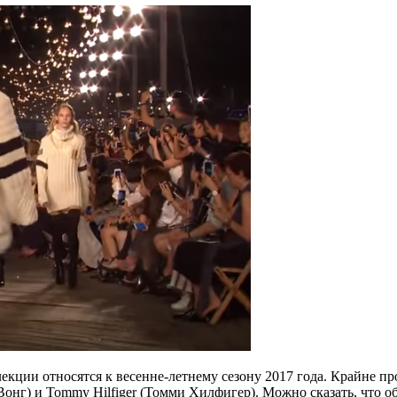
кции относятся к весенне-летнему сезону 2017 года. Крайне п
онг) и Tommy Hilfiger (Томми Хилфигер). Можно сказать, что о