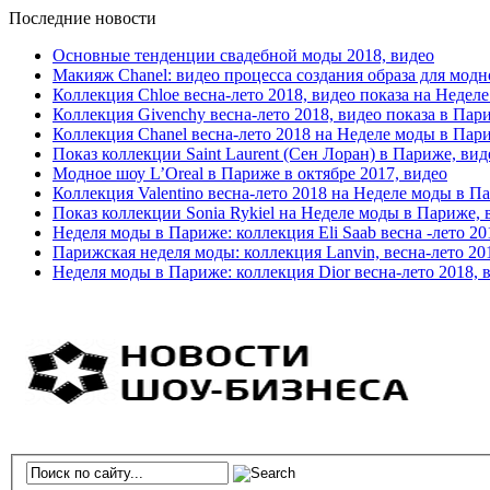
Последние новости
Основные тенденции свадебной моды 2018, видео
Макияж Chanel: видео процесса создания образа для модн
Коллекция Chloe весна-лето 2018, видео показа на Недел
Коллекция Givenchy весна-лето 2018, видео показа в Пар
Коллекция Chanel весна-лето 2018 на Неделе моды в Пар
Показ коллекции Saint Laurent (Сен Лоран) в Париже, вид
Модное шоу L’Oreal в Париже в октябре 2017, видео
Коллекция Valentino весна-лето 2018 на Неделе моды в П
Показ коллекции Sonia Rykiel на Неделе моды в Париже, 
Неделя моды в Париже: коллекция Eli Saab весна -лето 20
Парижская неделя моды: коллекция Lanvin, весна-лето 20
Неделя моды в Париже: коллекция Dior весна-лето 2018, 