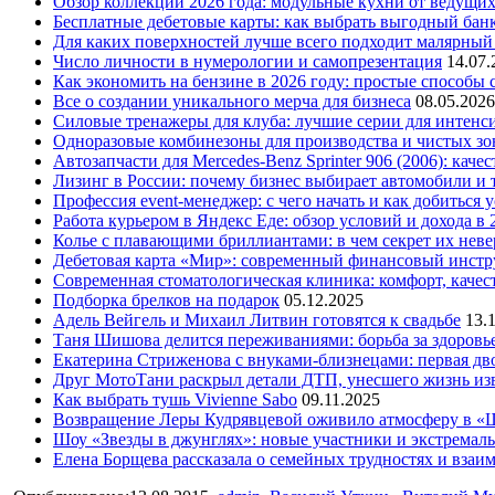
Обзор коллекций 2026 года: модульные кухни от ведущи
Бесплатные дебетовые карты: как выбрать выгодный бан
Для каких поверхностей лучше всего подходит малярный
Число личности в нумерологии и самопрезентация
14.07.
Как экономить на бензине в 2026 году: простые способы
Все о создании уникального мерча для бизнеса
08.05.2026
Силовые тренажеры для клуба: лучшие серии для интенс
Одноразовые комбинезоны для производства и чистых зо
Автозапчасти для Mercedes-Benz Sprinter 906 (2006): кач
Лизинг в России: почему бизнес выбирает автомобили и 
Профессия event-менеджер: с чего начать и как добиться 
Работа курьером в Яндекс Еде: обзор условий и дохода в 
Колье с плавающими бриллиантами: в чем секрет их нев
Дебетовая карта «Мир»: современный финансовый инстр
Современная стоматологическая клиника: комфорт, качест
Подборка брелков на подарок
05.12.2025
Адель Вейгель и Михаил Литвин готовятся к свадьбе
13.
Таня Шишова делится переживаниями: борьба за здоровь
Екатерина Стриженова с внуками-близнецами: первая дво
Друг МотоТани раскрыл детали ДТП, унесшего жизнь из
Как выбрать тушь Vivienne Sabo
09.11.2025
Возвращение Леры Кудрявцевой оживило атмосферу в «
Шоу «Звезды в джунглях»: новые участники и экстремал
Елена Борщева рассказала о семейных трудностях и взаи