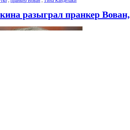
тко
,
пранкер Вован
,
Тина Канделаки
кина разыграл пранкер Вован,