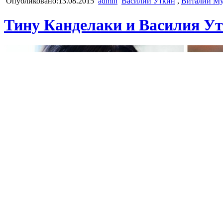
Опубликовано:13.08.2015
admin
Василий Уткин
,
Виталий Му
Тину Канделаки и Василия Ут