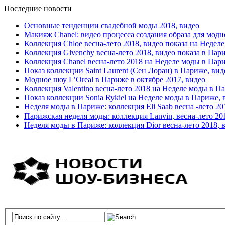
Последние новости
Основные тенденции свадебной моды 2018, видео
Макияж Chanel: видео процесса создания образа для модн
Коллекция Chloe весна-лето 2018, видео показа на Недел
Коллекция Givenchy весна-лето 2018, видео показа в Пар
Коллекция Chanel весна-лето 2018 на Неделе моды в Пар
Показ коллекции Saint Laurent (Сен Лоран) в Париже, вид
Модное шоу L’Oreal в Париже в октябре 2017, видео
Коллекция Valentino весна-лето 2018 на Неделе моды в П
Показ коллекции Sonia Rykiel на Неделе моды в Париже, 
Неделя моды в Париже: коллекция Eli Saab весна -лето 20
Парижская неделя моды: коллекция Lanvin, весна-лето 20
Неделя моды в Париже: коллекция Dior весна-лето 2018, 