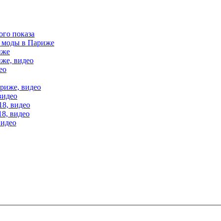
ого показа
е моды в Париже
иже
иже, видео
ео
ариже, видео
видео
18, видео
18, видео
видео