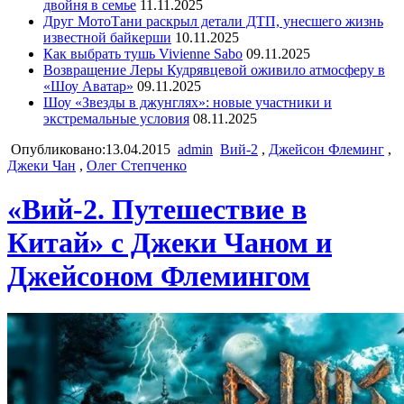
двойня в семье
11.11.2025
Друг МотоТани раскрыл детали ДТП, унесшего жизнь
известной байкерши
10.11.2025
Как выбрать тушь Vivienne Sabo
09.11.2025
Возвращение Леры Кудрявцевой оживило атмосферу в
«Шоу Аватар»
09.11.2025
Шоу «Звезды в джунглях»: новые участники и
экстремальные условия
08.11.2025
Опубликовано:13.04.2015
admin
Вий-2
,
Джейсон Флеминг
,
Джеки Чан
,
Олег Степченко
«Вий-2. Путешествие в
Китай» с Джеки Чаном и
Джейсоном Флемингом