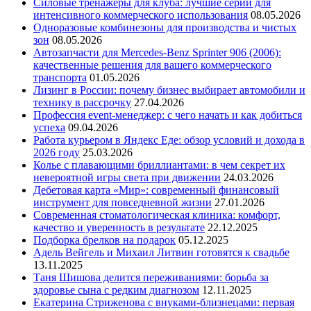
Силовые тренажеры для клуба: лучшие серии для
интенсивного коммерческого использования
08.05.2026
Одноразовые комбинезоны для производства и чистых
зон
08.05.2026
Автозапчасти для Mercedes-Benz Sprinter 906 (2006):
качественные решения для вашего коммерческого
транспорта
01.05.2026
Лизинг в России: почему бизнес выбирает автомобили и
технику в рассрочку
27.04.2026
Профессия event-менеджер: с чего начать и как добиться
успеха
09.04.2026
Работа курьером в Яндекс Еде: обзор условий и дохода в
2026 году
25.03.2026
Колье с плавающими бриллиантами: в чем секрет их
невероятной игры света при движении
24.03.2026
Дебетовая карта «Мир»: современный финансовый
инструмент для повседневной жизни
27.01.2026
Современная стоматологическая клиника: комфорт,
качество и уверенность в результате
22.12.2025
Подборка брелков на подарок
05.12.2025
Адель Вейгель и Михаил Литвин готовятся к свадьбе
13.11.2025
Таня Шишова делится переживаниями: борьба за
здоровье сына с редким диагнозом
12.11.2025
Екатерина Стриженова с внуками-близнецами: первая