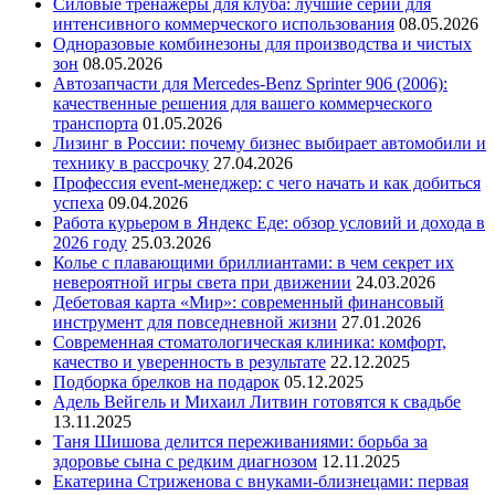
Силовые тренажеры для клуба: лучшие серии для
интенсивного коммерческого использования
08.05.2026
Одноразовые комбинезоны для производства и чистых
зон
08.05.2026
Автозапчасти для Mercedes-Benz Sprinter 906 (2006):
качественные решения для вашего коммерческого
транспорта
01.05.2026
Лизинг в России: почему бизнес выбирает автомобили и
технику в рассрочку
27.04.2026
Профессия event-менеджер: с чего начать и как добиться
успеха
09.04.2026
Работа курьером в Яндекс Еде: обзор условий и дохода в
2026 году
25.03.2026
Колье с плавающими бриллиантами: в чем секрет их
невероятной игры света при движении
24.03.2026
Дебетовая карта «Мир»: современный финансовый
инструмент для повседневной жизни
27.01.2026
Современная стоматологическая клиника: комфорт,
качество и уверенность в результате
22.12.2025
Подборка брелков на подарок
05.12.2025
Адель Вейгель и Михаил Литвин готовятся к свадьбе
13.11.2025
Таня Шишова делится переживаниями: борьба за
здоровье сына с редким диагнозом
12.11.2025
Екатерина Стриженова с внуками-близнецами: первая