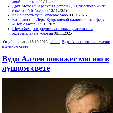
двойня в семье
11.11.2025
Друг МотоТани раскрыл детали ДТП, унесшего жизнь
известной байкерши
10.11.2025
Как выбрать тушь Vivienne Sabo
09.11.2025
Возвращение Леры Кудрявцевой оживило атмосферу в
«Шоу Аватар»
09.11.2025
Шоу «Звезды в джунглях»: новые участники и
экстремальные условия
08.11.2025
Опубликовано:16.10.2013
admin
Вуди Аллен покажет магию
в лунном свете
Вуди Аллен покажет магию в
лунном свете