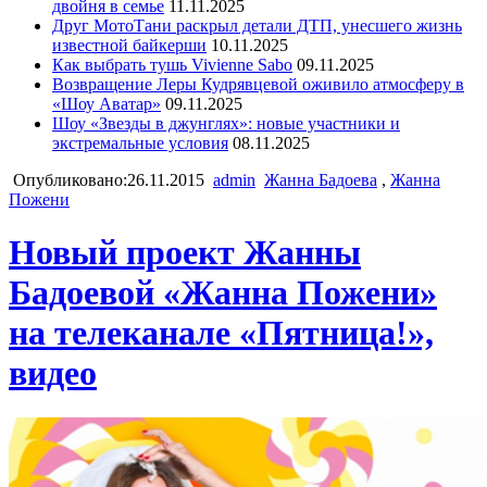
двойня в семье
11.11.2025
Друг МотоТани раскрыл детали ДТП, унесшего жизнь
известной байкерши
10.11.2025
Как выбрать тушь Vivienne Sabo
09.11.2025
Возвращение Леры Кудрявцевой оживило атмосферу в
«Шоу Аватар»
09.11.2025
Шоу «Звезды в джунглях»: новые участники и
экстремальные условия
08.11.2025
Опубликовано:26.11.2015
admin
Жанна Бадоева
,
Жанна
Пожени
Новый проект Жанны
Бадоевой «Жанна Пожени»
на телеканале «Пятница!»,
видео