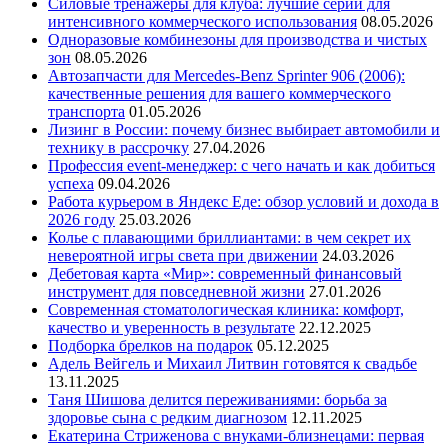
Силовые тренажеры для клуба: лучшие серии для
интенсивного коммерческого использования
08.05.2026
Одноразовые комбинезоны для производства и чистых
зон
08.05.2026
Автозапчасти для Mercedes-Benz Sprinter 906 (2006):
качественные решения для вашего коммерческого
транспорта
01.05.2026
Лизинг в России: почему бизнес выбирает автомобили и
технику в рассрочку
27.04.2026
Профессия event-менеджер: с чего начать и как добиться
успеха
09.04.2026
Работа курьером в Яндекс Еде: обзор условий и дохода в
2026 году
25.03.2026
Колье с плавающими бриллиантами: в чем секрет их
невероятной игры света при движении
24.03.2026
Дебетовая карта «Мир»: современный финансовый
инструмент для повседневной жизни
27.01.2026
Современная стоматологическая клиника: комфорт,
качество и уверенность в результате
22.12.2025
Подборка брелков на подарок
05.12.2025
Адель Вейгель и Михаил Литвин готовятся к свадьбе
13.11.2025
Таня Шишова делится переживаниями: борьба за
здоровье сына с редким диагнозом
12.11.2025
Екатерина Стриженова с внуками-близнецами: первая