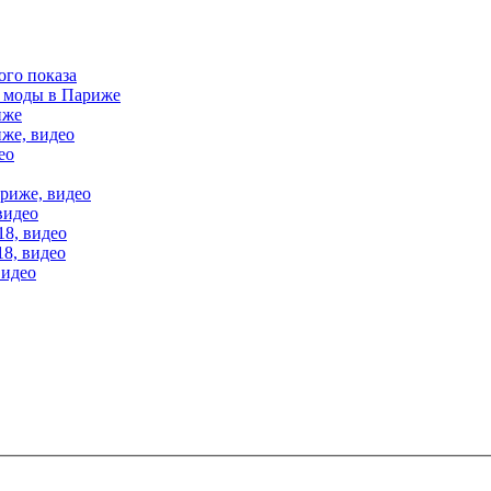
ого показа
е моды в Париже
иже
иже, видео
ео
ариже, видео
видео
18, видео
18, видео
видео