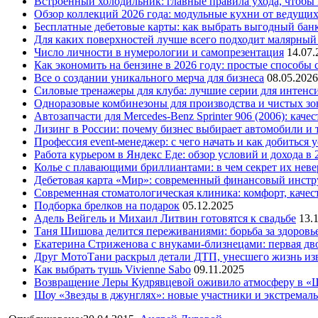
Встроенный холодильник: главные правила ухода, чтобы
Обзор коллекций 2026 года: модульные кухни от ведущи
Бесплатные дебетовые карты: как выбрать выгодный бан
Для каких поверхностей лучше всего подходит малярный
Число личности в нумерологии и самопрезентация
14.07.
Как экономить на бензине в 2026 году: простые способы
Все о создании уникального мерча для бизнеса
08.05.2026
Силовые тренажеры для клуба: лучшие серии для интенс
Одноразовые комбинезоны для производства и чистых зо
Автозапчасти для Mercedes-Benz Sprinter 906 (2006): кач
Лизинг в России: почему бизнес выбирает автомобили и 
Профессия event-менеджер: с чего начать и как добиться 
Работа курьером в Яндекс Еде: обзор условий и дохода в 
Колье с плавающими бриллиантами: в чем секрет их нев
Дебетовая карта «Мир»: современный финансовый инстр
Современная стоматологическая клиника: комфорт, качест
Подборка брелков на подарок
05.12.2025
Адель Вейгель и Михаил Литвин готовятся к свадьбе
13.
Таня Шишова делится переживаниями: борьба за здоровь
Екатерина Стриженова с внуками-близнецами: первая дво
Друг МотоТани раскрыл детали ДТП, унесшего жизнь из
Как выбрать тушь Vivienne Sabo
09.11.2025
Возвращение Леры Кудрявцевой оживило атмосферу в «
Шоу «Звезды в джунглях»: новые участники и экстремал