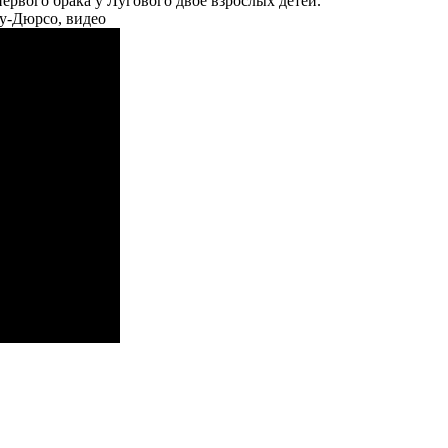
ервого брака у Лугового двое взрослых детей.
у-Дюрсо, видео