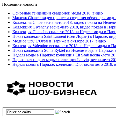
Последние новости
Основные тенденции свадебной моды 2018, видео
Макияж Chanel: видео процесса создания образа для модн
Коллекция Chloe весна-лето 2018, видео показа на Недел
Коллекция Givenchy весна-лето 2018, видео показа в Пар
Коллекция Chanel весна-лето 2018 на Неделе моды в Пар
Показ коллекции Saint Laurent (Сен Лоран) в Париже, вид
Модное шоу L’Oreal в Париже в октябре 2017, видео
Коллекция Valentino весна-лето 2018 на Неделе моды в П
Показ коллекции Sonia Rykiel на Неделе моды в Париже, 
Неделя моды в Париже: коллекция Eli Saab весна -лето 20
Парижская неделя моды: коллекция Lanvin, весна-лето 20
Неделя моды в Париже: коллекция Dior весна-лето 2018, 